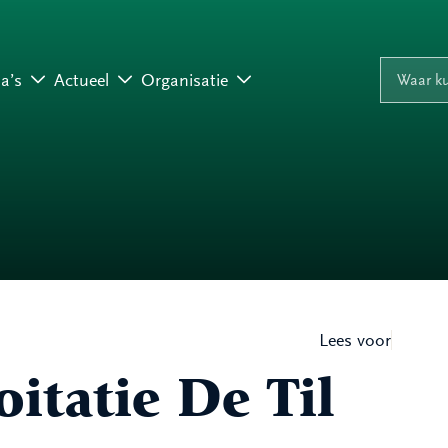
Naar inhoud
Naar navigati
Waar ku
a’s
Actueel
Organisatie
Lees voor
oitatie De Til