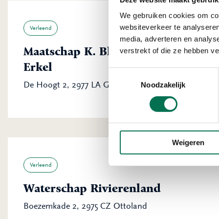
We gebruiken cookies om cont
websiteverkeer te analyseren
Verleend
media, adverteren en analys
Maatschap K. Blokland en H.G.H. B
verstrekt of die ze hebben v
Erkel
Toestemmingsselectie
De Hoogt 2, 2977 LA Goudriaan
Noodzakelijk
Weigeren
Verleend
Waterschap Rivierenland
Boezemkade 2, 2975 CZ Ottoland