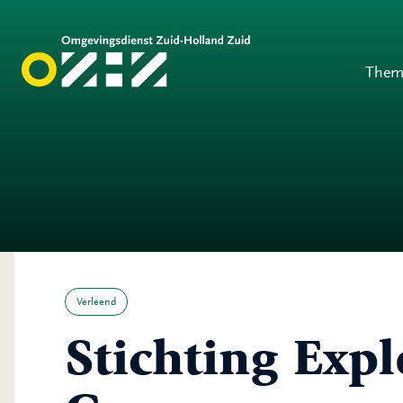
Them
Verleend
Stichting Expl