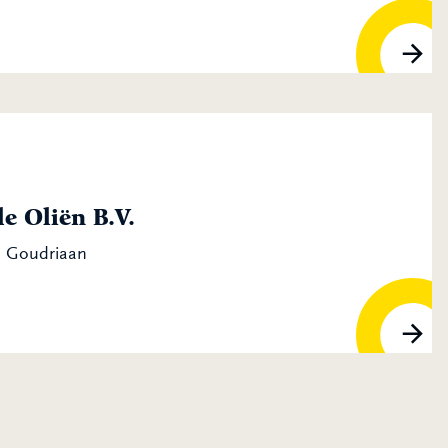
e Oliën B.V.
R Goudriaan