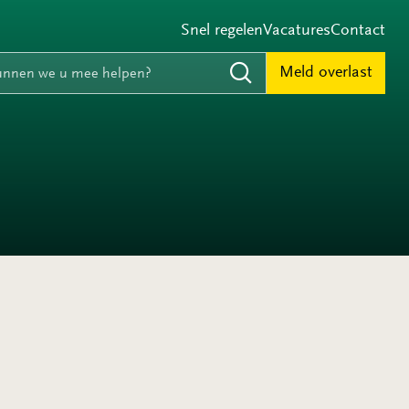
Snel regelen
Vacatures
Contact
e
nnen we u mee helpen?
Meld overlast
Zoeken