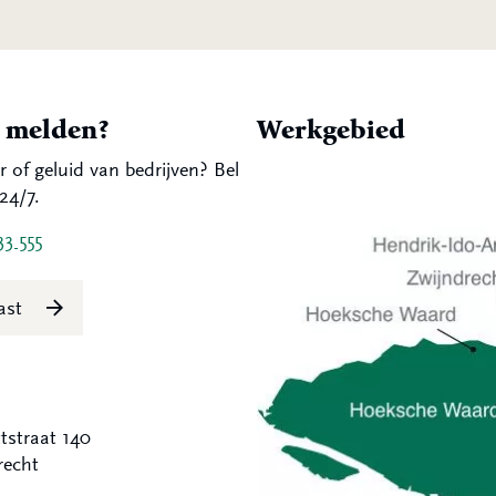
t melden?
Werkgebied
r of geluid van bedrijven? Bel
24/7.
33 555
last
tstraat 140
recht