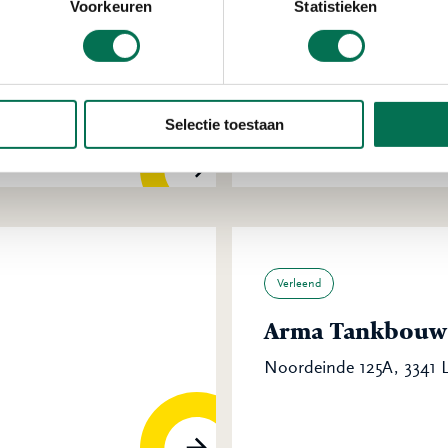
Verleend
Voorkeuren
Statistieken
Scheepswerf en 
B.V.
Ambacht
Noordeinde 3, 3341 LW 
Selectie toestaan
Verleend
Arma Tankbouw 
Noordeinde 125A, 3341