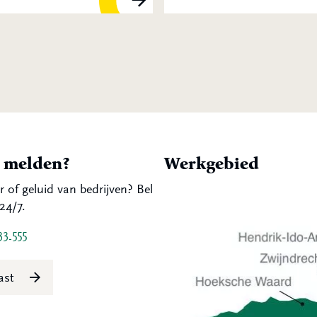
t melden?
Werkgebied
r of geluid van bedrijven? Bel
24/7.
33 555
last