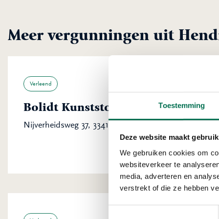
Meer vergunningen uit Hend
Verleend
Bolidt Kunststoftoepassing B.V.
Toestemming
Nijverheidsweg 37, 3341 LJ Hendrik-Ido-Ambacht
Deze website maakt gebruik
We gebruiken cookies om cont
websiteverkeer te analyseren
media, adverteren en analys
verstrekt of die ze hebben v
Toestemmingsselectie