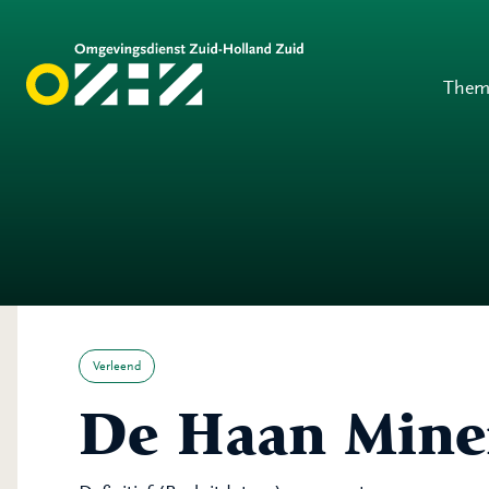
Them
Verleend
De Haan Miner