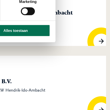
Marketing
Machinefabriek 't Ambacht
Hendrik-Ido-Ambacht
Alles toestaan
B.V.
 LW Hendrik-Ido-Ambacht