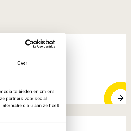
ssen B.V.
Over
rik-Ido-Ambacht
 media te bieden en om ons
ze partners voor social
nformatie die u aan ze heeft