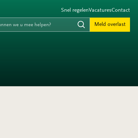
Snel regelen
Vacatures
Contact
e
nnen we u mee helpen?
Meld overlast
Zoeken