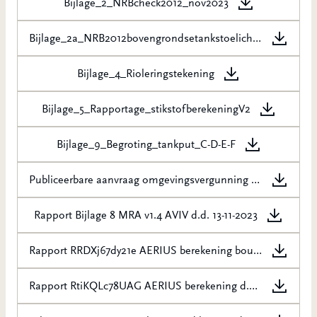
Bijlage_2_NRBcheck2012_nov2023
Bijlage_2a_NRB2012bovengrondsetankstoelichting
Bijlage_4_Rioleringstekening
Bijlage_5_Rapportage_stikstofberekeningV2
Bijlage_9_Begroting_tankput_C-D-E-F
Publiceerbare aanvraag omgevingsvergunning voor het uitbreiden van de tank opslag d.d. 10-11-2023
Rapport Bijlage 8 MRA v1.4 AVIV d.d. 13-11-2023
Rapport RRDXj67dy21e AERIUS berekening bouw d.d. 09-11-2023
Rapport RtiKQLc78UAG AERIUS berekening d.d. 06-10-2023