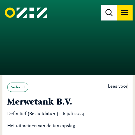
Men
Na
Na
Lees voor
Verleend
Merwetank B.V.
Definitief (Besluitdatum): 16 juli 2024
Het uitbreiden van de tankopslag