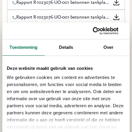
1_Rapport R-1023076-UO-001 betonnen tankplaat + kadeconstructie - Pieters Bouwtech_geanonimiseerd (222-277)
1_Rapport R-1023076-UO-001 betonnen tankplaat + kadeconstructie - Pieters Bouwtech_geanonimiseerd (166-221)
1_Rapport R-1023076-UO-001 betonnen tankplaat + kadeconstructie - Pieters Bouwtech_geanonimiseerd (110-165)
1_Rapport R-1023076-UO-001 betonnen tankplaat + kadeconstructie - Pieters Bouwtech_geanonimiseerd (55-109)
Toestemming
Details
Over
1_Rapport R-1023076-UO-001 betonnen tankplaat + kadeconstructie - Pieters Bouwtech_geanonimiseerd (01-54)
Deze website maakt gebruik van cookies
We gebruiken cookies om content en advertenties te
personaliseren, om functies voor social media te bieden
Meer vergunningen uit Dordrecht
en om ons websiteverkeer te analyseren. Ook delen we
informatie over uw gebruik van onze site met onze
partners voor social media, adverteren en analyse. Deze
partners kunnen deze gegevens combineren met andere
Ter inzage
informatie die u aan ze heeft verstrekt of die ze hebben
Depot Connect International
verzameld op basis van uw gebruik van hun services.