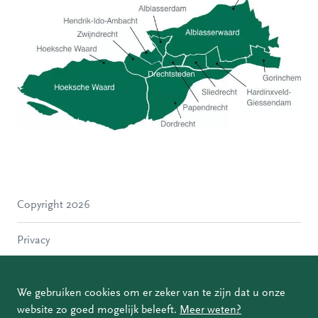
Hoeksche Waard
Zwijndrecht
Hendrik-Ido-Ambacht
Alblasserdam
Copyright 2026
Molenlanden
Dordrecht
Privacy
Papendrecht
Sliedrecht
Disclaimer
Hardinxveld-Giessendam
We gebruiken cookies om er zeker van te zijn dat u onze
Gorinchem
website zo goed mogelijk beleeft.
Meer weten?
Coordinated Vulnerability Disclosure