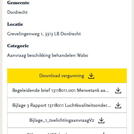
Gemeente
Dordrecht
Locatie
Grevelingenweg 1, 3313 LB Dordrecht
Categorie
Aanvraag beschikking behandelen Wabo
Download vergunning
Begeleidende brief 13118011.001 Merwetank aanvullende gegevens Opifex d.d. 28-02-2024
Bijlage 3 Rapport 13118011 Luchtkwaliteitsonderzoek Opifex Adviesbureau d.d. 26-10-2023
Bijlage_1_toelichtingaanvraagV2