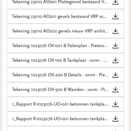
Tekening 23010 AO001 Plattegrond bestaand VRP Architecten d.d. 09-10-2023
Tekening 23010 AO201 gevels bestaand VRP architecten d.d. 19-02-2024
Tekening 23010 AO202 gevels nieuw VRP architecten d.d. 19-02-2024
Tekening 1023076 OV-001 B Palenplan - Pieters Bouwtechniek - 15-11-2023
Tekening 1023076 OV-100 B Tankplaat - vorm - Pieters Bouwtechniek - 15-11-2023
Tekening 1023076 OV-200 B Details - vorm - Pieters Bouwtechniek - 15-11-2023
Tekening 1023076 OV-500 B Wanden - vorm - Pieters Bouwtechniek - 15-11-2023
1_Rapport R-1023076-UO-001 betonnen tankplaat + kadeconstructie - Pieters Bouwtech_geanonimiseerd (333-384)
1_Rapport R-1023076-UO-001 betonnen tankplaat + kadeconstructie - Pieters Bouwtech_geanonimiseerd (278-332)