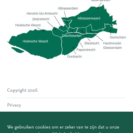
Hoeksche Waard
Zwijndrecht
Hendrik-Ido-Ambacht
Alblasserdam
Copyright 2026
Molenlanden
Dordrecht
Privacy
Papendrecht
Sliedrecht
Disclaimer
Hardinxveld-Giessendam
We gebruiken cookies om er zeker van te zijn dat u onze
Gorinchem