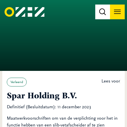
Men
Na
Na
Lees voor
Verleend
Spar Holding B.V.
Definitief (Besluitdatum): 11 december 2023
Maatwerkvoorschriften om van de verplichting voor het in
functie hebben van een slib-vetafscheider af te zien