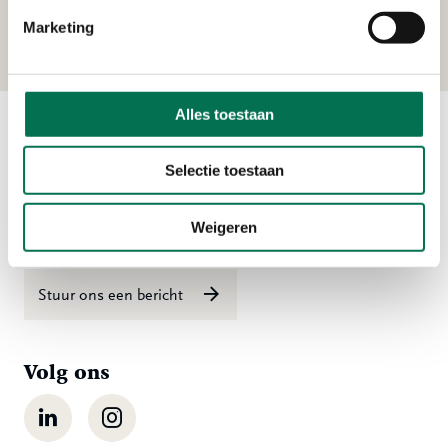
Smoutjesweg 4, 2977 AR Goudriaan
Marketing
Alles toestaan
Contact
Selectie toestaan
Ma t/m vr 08:00 tot 16:30 uur
Weigeren
078 - 770 85 85
Stuur ons een bericht
Volg ons
LinkedIn
Instagram