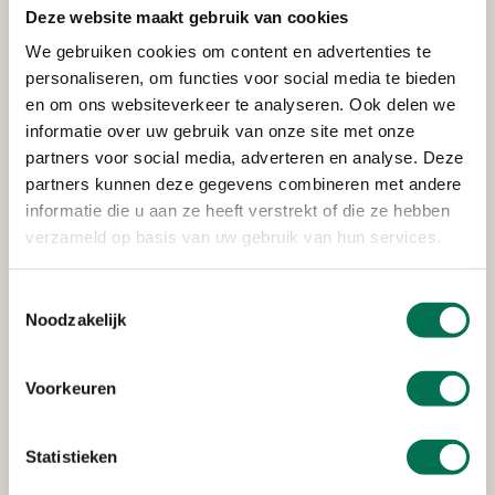
Deze website maakt gebruik van cookies
We gebruiken cookies om content en advertenties te
Verleend
personaliseren, om functies voor social media te bieden
en om ons websiteverkeer te analyseren. Ook delen we
Wemmers Tanktransport B.V.
informatie over uw gebruik van onze site met onze
partners voor social media, adverteren en analyse. Deze
Wervenkampweg 4, 2971 VJ Bleskensgraaf
partners kunnen deze gegevens combineren met andere
informatie die u aan ze heeft verstrekt of die ze hebben
verzameld op basis van uw gebruik van hun services.
Verleend
Zuivelfabriek De Graafstroom
Toestemmingsselectie
Noodzakelijk
Dorpsstraat 18, 2971 AD Bleskensgraaf
Voorkeuren
Verleend
Statistieken
De Haan Minerale Oliën B.V.