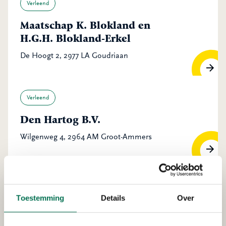
Verleend
Maatschap K. Blokland en
H.G.H. Blokland-Erkel
De Hoogt 2, 2977 LA Goudriaan
Verleend
Den Hartog B.V.
Wilgenweg 4, 2964 AM Groot-Ammers
Verleend
Toestemming
Details
Over
Waterschap Rivierenland
Boezemkade 2, 2975 CZ Ottoland