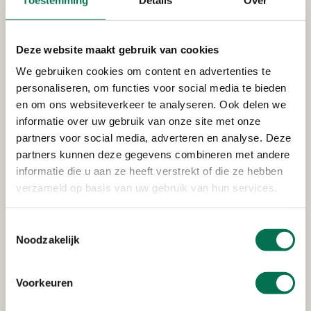
KZG beheer B.V.
Simon Stevinstraat 12, 3291 CA Strijen
Deze website maakt gebruik van cookies
We gebruiken cookies om content en advertenties te
personaliseren, om functies voor social media te bieden
Verleend
en om ons websiteverkeer te analyseren. Ook delen we
FrieslandCampina Nederland
informatie over uw gebruik van onze site met onze
B.V.
partners voor social media, adverteren en analyse. Deze
partners kunnen deze gegevens combineren met andere
Lageweg 4, 3299 AL Maasdam
informatie die u aan ze heeft verstrekt of die ze hebben
verzameld op basis van uw gebruik van hun services.
Verleend
Toestemmingsselectie
Noodzakelijk
P.W. en A.P. Van den Hoek
Westdijk 50, 3274 KG Heinenoord
Voorkeuren