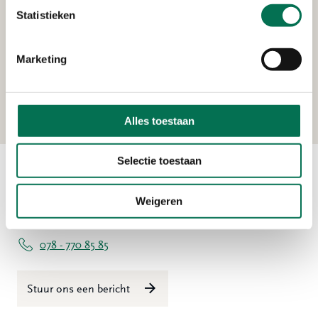
Statistieken
Verleend
FrieslandCampina Nederland
Marketing
B.V.
Lageweg 4, 3299 AL Maasdam
Alles toestaan
Selectie toestaan
Contact
Weigeren
Ma t/m vr 08:00 tot 16:30 uur
078 - 770 85 85
Stuur ons een bericht