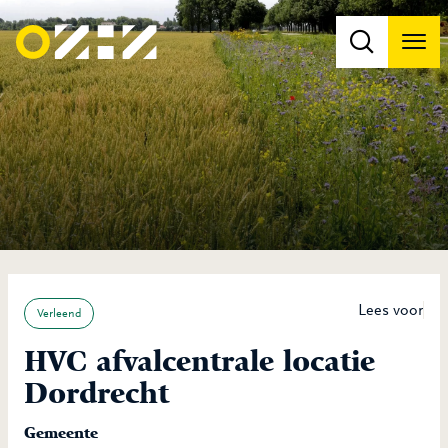
Men
Na
Na
Lees voor
Verleend
HVC afvalcentrale locatie
Dordrecht
Gemeente