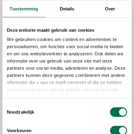
Toestemming
Details
Over
Verleend
Bas Kooy Transport B.V.
Deze website maakt gebruik van cookies
Pieter Hoebeeweg 46, 3316 BT Dordrecht
We gebruiken cookies om content en advertenties te
personaliseren, om functies voor social media te bieden
en om ons websiteverkeer te analyseren. Ook delen we
informatie over uw gebruik van onze site met onze
Verleend
partners voor social media, adverteren en analyse. Deze
partners kunnen deze gegevens combineren met andere
Rijkswaterstaat Corporate
informatie die u aan ze heeft verstrekt of die ze hebben
Dienst
verzameld op basis van uw gebruik van hun services.
Van Leeuwenhoekweg 20, 3316 AV Dordrecht
Toestemmingsselectie
Noodzakelijk
Verleend
Voorkeuren
Stedin Netbeheer B.V.