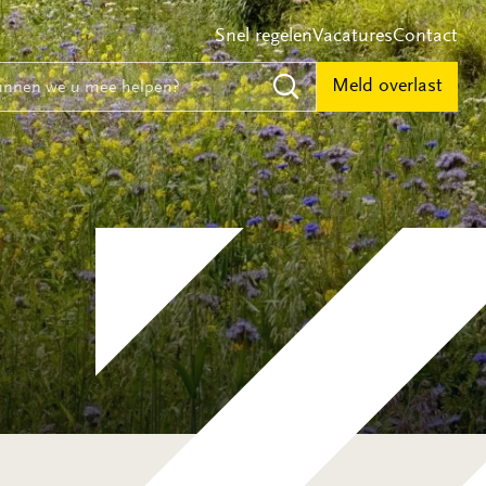
Snel regelen
Vacatures
Contact
e
nnen we u mee helpen?
Meld overlast
Zoeken