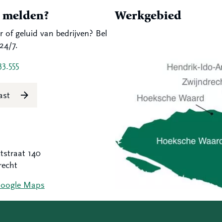
t melden?
Werkgebied
r of geluid van bedrijven? Bel
24/7.
33 555
last
tstraat 140
recht
Google Maps
Hoeksche Waard
Zwijndrecht