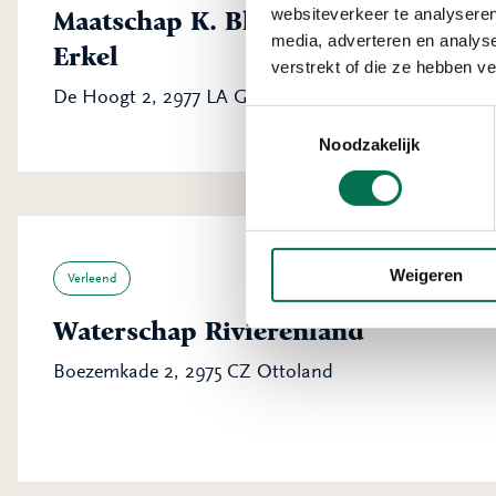
websiteverkeer te analyseren
Maatschap K. Blokland en H.G.H. B
media, adverteren en analys
Erkel
verstrekt of die ze hebben v
De Hoogt 2, 2977 LA Goudriaan
Toestemmingsselectie
Noodzakelijk
Weigeren
Verleend
Waterschap Rivierenland
Boezemkade 2, 2975 CZ Ottoland