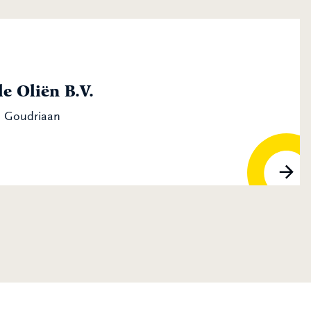
e Oliën B.V.
R Goudriaan