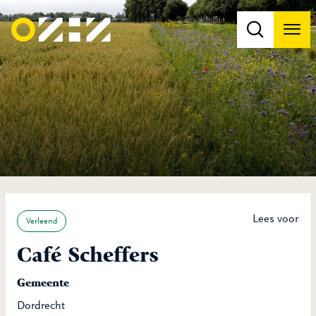
Men
Na
Na
Lees voor
Verleend
Café Scheffers
Gemeente
Dordrecht