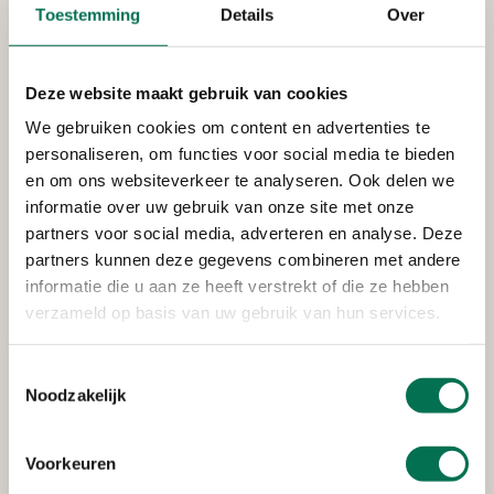
Toestemming
Details
Over
Stedin Netbeheer B.V.
Oudendijk 13-15, 3318 AG Dordrecht
Deze website maakt gebruik van cookies
We gebruiken cookies om content en advertenties te
personaliseren, om functies voor social media te bieden
Verleend
en om ons websiteverkeer te analyseren. Ook delen we
informatie over uw gebruik van onze site met onze
Heerenlanden Vastgoed B.V.
partners voor social media, adverteren en analyse. Deze
Kerkeplaat 8, 3313 LC Dordrecht
partners kunnen deze gegevens combineren met andere
informatie die u aan ze heeft verstrekt of die ze hebben
verzameld op basis van uw gebruik van hun services.
Ter inzage
Toestemmingsselectie
Gemeente Dordrecht, Postbus 8,
Noodzakelijk
3300AA DORDRECHT
Lange Geldersekade 2 te Dordrecht
Voorkeuren