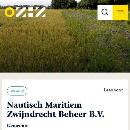
Men
Na
Na
Lees voor
Verleend
Nautisch Maritiem
Zwijndrecht Beheer B.V.
Gemeente