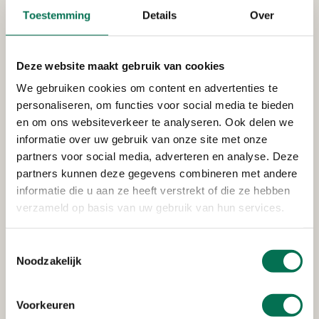
Toestemming
Details
Over
Verleend
Smeermiddelen Industrie De
Deze website maakt gebruik van cookies
Oliebron B.V.
We gebruiken cookies om content en advertenties te
Merwedeweg 17, 3336 LG Zwijndrecht
personaliseren, om functies voor social media te bieden
en om ons websiteverkeer te analyseren. Ook delen we
informatie over uw gebruik van onze site met onze
partners voor social media, adverteren en analyse. Deze
Verleend
partners kunnen deze gegevens combineren met andere
Waterschap Hollandse Delta
informatie die u aan ze heeft verstrekt of die ze hebben
verzameld op basis van uw gebruik van hun services.
Veerweg 51, 3336 LM Zwijndrecht
Toestemmingsselectie
Noodzakelijk
Verleend
Scheepswerf Gebr. Kooiman B.V.
Voorkeuren