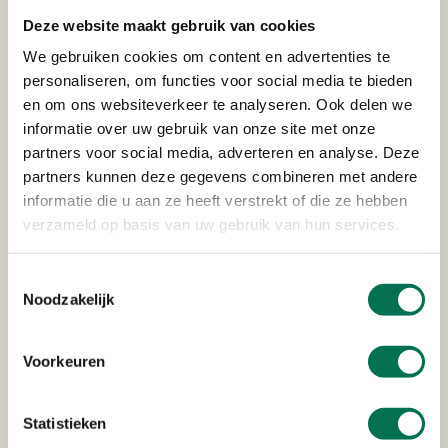
Industrieweg 30, 3361 HJ Sliedrecht
Deze website maakt gebruik van cookies
We gebruiken cookies om content en advertenties te
personaliseren, om functies voor social media te bieden
Verleend
en om ons websiteverkeer te analyseren. Ook delen we
Holding A. Baars Azn B.V.
informatie over uw gebruik van onze site met onze
partners voor social media, adverteren en analyse. Deze
Rivierdijk 262, 3361 AV Sliedrecht
partners kunnen deze gegevens combineren met andere
informatie die u aan ze heeft verstrekt of die ze hebben
verzameld op basis van uw gebruik van hun services.
Verleend
Toestemmingsselectie
Visscher Scheepsreparatie B.V.
Noodzakelijk
Industrieweg 51 b, 3361HJ Sliedrecht
Voorkeuren
Verleend
Statistieken