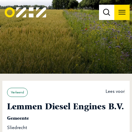
Men
Na
Na
Lees voor
Verleend
Lemmen Diesel Engines B.V.
Gemeente
Sliedrecht