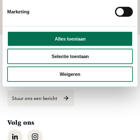
Ontwerpburo Piet van Es B.V.
Marketing
Rijnstraat 315, 3363 EJ Sliedrecht
Alles toestaan
Contact
Selectie toestaan
Ma t/m vr 08:00 tot 16:30 uur
Weigeren
078 - 770 85 85
Stuur ons een bericht
Volg ons
LinkedIn
Instagram