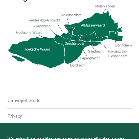
Hoeksche Waard
Zwijndrecht
Hendrik-Ido-Ambacht
Alblasserdam
Copyright 2026
Molenlanden
Dordrecht
Privacy
Papendrecht
Sliedrecht
Disclaimer
Hardinxveld-Giessendam