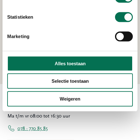
Scheepswerf Gebr. Kooiman B.V.
Lindtsedijk 84, 3336 LE Zwijndrecht
Statistieken
Marketing
Verleend
Schotgroep B.V.
Uilenvlietsehaven 1, 2995 BE Heerjansdam
Alles toestaan
Selectie toestaan
Weigeren
Contact
Ma t/m vr 08:00 tot 16:30 uur
078 - 770 85 85