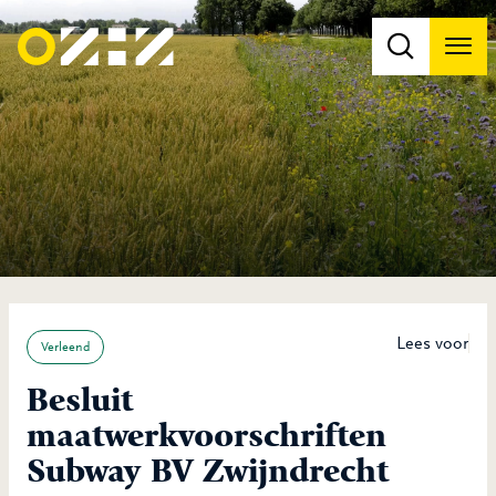
Men
Na
Na
Lees voor
Verleend
Besluit
maatwerkvoorschriften
Subway BV Zwijndrecht