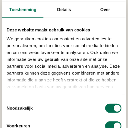
Toestemming
Details
Over
Verleend
Smeermiddelen Industrie De
Deze website maakt gebruik van cookies
Oliebron B.V.
We gebruiken cookies om content en advertenties te
personaliseren, om functies voor social media te bieden
Merwedeweg 17, 3336 LG Zwijndrecht
en om ons websiteverkeer te analyseren. Ook delen we
informatie over uw gebruik van onze site met onze
partners voor social media, adverteren en analyse. Deze
Verleend
partners kunnen deze gegevens combineren met andere
informatie die u aan ze heeft verstrekt of die ze hebben
Waterschap Hollandse Delta
verzameld op basis van uw gebruik van hun services.
Veerweg 51, 3336 LM Zwijndrecht
Toestemmingsselectie
Noodzakelijk
Verleend
Voorkeuren