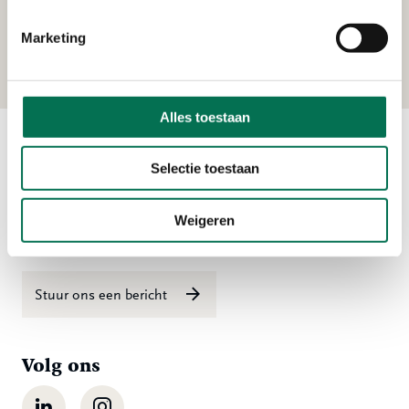
Handelsonderneming Verboom
Marketing
Nieuwland Parc 309a, 2952 DD Alblasserdam
Alles toestaan
Contact
Selectie toestaan
Ma t/m vr 08:00 tot 16:30 uur
Weigeren
078 - 770 85 85
Stuur ons een bericht
Volg ons
LinkedIn
Instagram