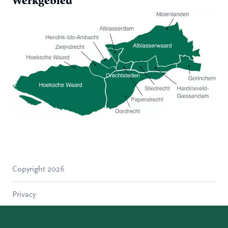
Werkgebied
Hoeksche Waard
Zwijndrecht
Hendrik-Ido-Ambacht
Alblasserdam
Copyright 2026
Molenlanden
Dordrecht
Privacy
Papendrecht
Sliedrecht
Disclaimer
Hardinxveld-Giessendam