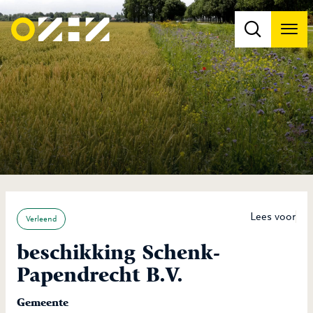
Men
Na
Na
Lees voor
Verleend
beschikking Schenk-
Papendrecht B.V.
Gemeente