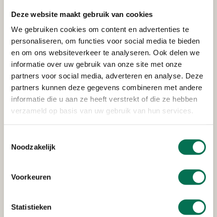
Nieuwland Parc 14 a, 2952 DA Alblasserdam
Deze website maakt gebruik van cookies
We gebruiken cookies om content en advertenties te
personaliseren, om functies voor social media te bieden
Verleend
en om ons websiteverkeer te analyseren. Ook delen we
informatie over uw gebruik van onze site met onze
Stichting Woonkracht 10
partners voor social media, adverteren en analyse. Deze
Pieter Hoochplaats 1 Alblasserdam
partners kunnen deze gegevens combineren met andere
informatie die u aan ze heeft verstrekt of die ze hebben
verzameld op basis van uw gebruik van hun services.
Verleend
Toestemmingsselectie
Openbaar Lichaam Sociaal
Noodzakelijk
Pieter de Hoochplaats 1, 2951 SC Alblasserdam
Voorkeuren
Verleend
Statistieken