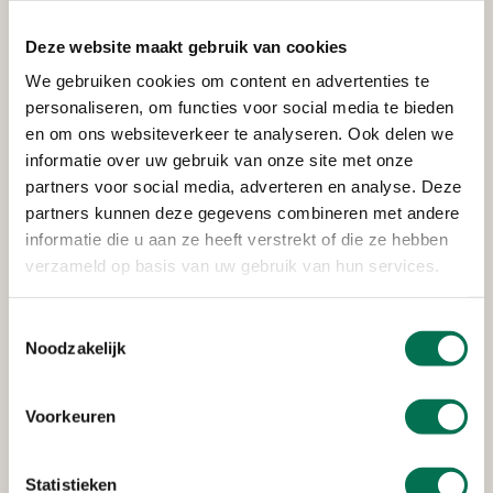
Waterschap Rivierenland
Boezemkade 2, 2975 CZ Ottoland
Deze website maakt gebruik van cookies
We gebruiken cookies om content en advertenties te
personaliseren, om functies voor social media te bieden
en om ons websiteverkeer te analyseren. Ook delen we
Verleend
informatie over uw gebruik van onze site met onze
Wemmers Tanktransport B.V.
partners voor social media, adverteren en analyse. Deze
partners kunnen deze gegevens combineren met andere
Wervenkampweg 4, 2971 VJ Bleskensgraaf
informatie die u aan ze heeft verstrekt of die ze hebben
verzameld op basis van uw gebruik van hun services.
Verleend
Toestemmingsselectie
Noodzakelijk
Zuivelfabriek De Graafstroom
Dorpsstraat 18, 2971 AD Bleskensgraaf
Voorkeuren
Statistieken
Verleend