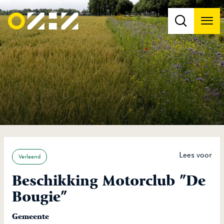
Men
Na
Na
Lees voor
Verleend
Beschikking Motorclub ”De
Bougie”
Gemeente