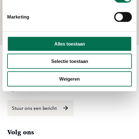
De Haan Minerale Oliën B.V.
Marketing
Smoutjesweg 4, 2977 AR Goudriaan
Alles toestaan
Selectie toestaan
Contact
Ma t/m vr 08:00 tot 16:30 uur
Weigeren
078 - 770 85 85
Stuur ons een bericht
Volg ons