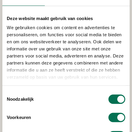
Verleend
Waterschap Rivierenland
Deze website maakt gebruik van cookies
Boezemkade 2, 2975 CZ Ottoland
We gebruiken cookies om content en advertenties te
personaliseren, om functies voor social media te bieden
en om ons websiteverkeer te analyseren. Ook delen we
Verleend
informatie over uw gebruik van onze site met onze
partners voor social media, adverteren en analyse. Deze
Wemmers Tanktransport B.V.
partners kunnen deze gegevens combineren met andere
informatie die u aan ze heeft verstrekt of die ze hebben
Wervenkampweg 4, 2971 VJ Bleskensgraaf
verzameld op basis van uw gebruik van hun services.
Toestemmingsselectie
Verleend
Noodzakelijk
Zuivelfabriek De Graafstroom
Voorkeuren
Dorpsstraat 18, 2971 AD Bleskensgraaf