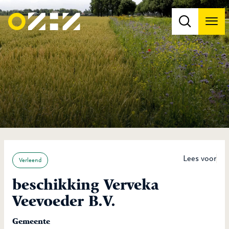
Men
Na
Na
Lees voor
Verleend
beschikking Verveka
Veevoeder B.V.
Gemeente