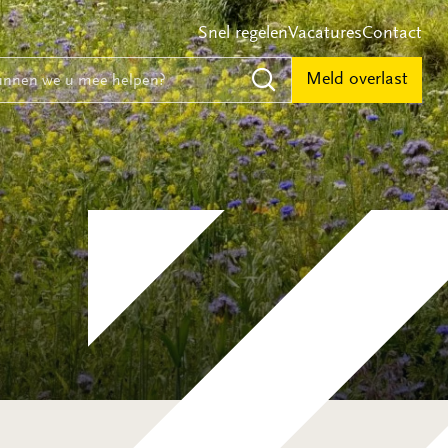
Snel regelen
Vacatures
Contact
e
nnen we u mee helpen?
Meld overlast
Zoeken