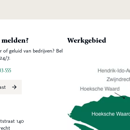
t melden?
Werkgebied
r of geluid van bedrijven? Bel
24/7.
33 555
last
tstraat 140
recht