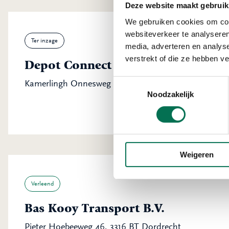
Deze website maakt gebruik
We gebruiken cookies om cont
websiteverkeer te analyseren
Ter inzage
media, adverteren en analys
verstrekt of die ze hebben v
Depot Connect International B.V.
Toestemmingsselectie
Kamerlingh Onnesweg 23, 3316 GK Dordrecht
Noodzakelijk
Weigeren
Verleend
Bas Kooy Transport B.V.
Pieter Hoebeeweg 46, 3316 BT Dordrecht