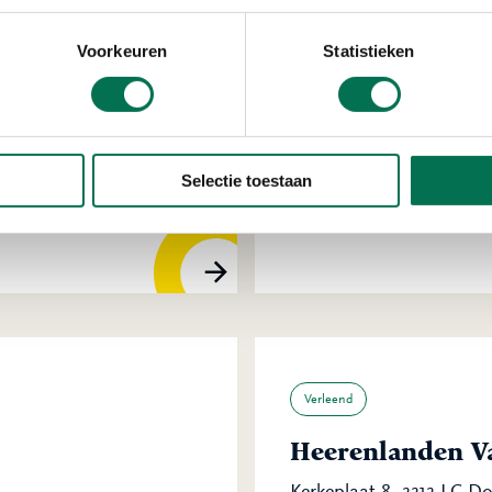
Voorkeuren
Statistieken
Verleend
Rijkswaterstaat
Selectie toestaan
Van Leeuwenhoekweg 20
Verleend
Heerenlanden Va
Kerkeplaat 8, 3313 LC D