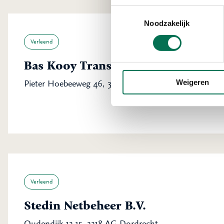
Toestemmingsselectie
Noodzakelijk
Verleend
Bas Kooy Transport B.V.
Weigeren
Pieter Hoebeeweg 46, 3316 BT Dordrecht
Verleend
Stedin Netbeheer B.V.
Oudendijk 13-15, 3318 AG Dordrecht