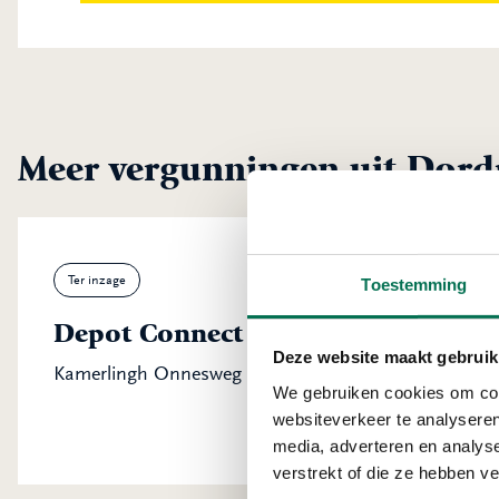
Meer vergunningen uit Dord
Ter inzage
Toestemming
Depot Connect International B.V.
Deze website maakt gebruik
Kamerlingh Onnesweg 23, 3316 GK Dordrecht
We gebruiken cookies om cont
websiteverkeer te analyseren
media, adverteren en analys
verstrekt of die ze hebben v