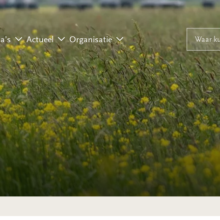
Naar inhoud
Naar navigati
Waar ku
a’s
Actueel
Organisatie