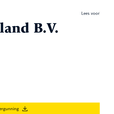
Lees voor
land B.V.
ergunning