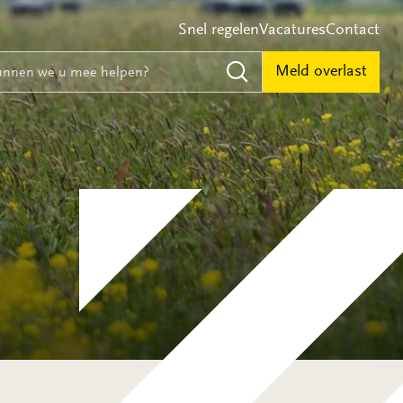
Snel regelen
Vacatures
Contact
e
nnen we u mee helpen?
Meld overlast
Zoeken