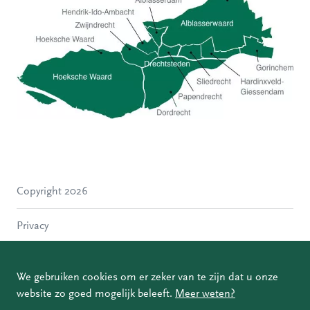
Hoeksche Waard
Zwijndrecht
Hendrik-Ido-Ambacht
Alblasserdam
Copyright 2026
Molenlanden
Dordrecht
Privacy
Papendrecht
Sliedrecht
Disclaimer
Hardinxveld-Giessendam
We gebruiken cookies om er zeker van te zijn dat u onze
Gorinchem
website zo goed mogelijk beleeft.
Meer weten?
Coordinated Vulnerability Disclosure