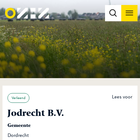
Men
Na
Na
Lees voor
Verleend
Jodrecht B.V.
Gemeente
Dordrecht