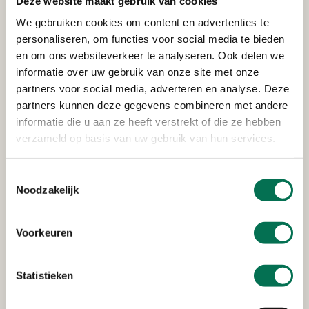
Deze website maakt gebruik van cookies
Verleend
We gebruiken cookies om content en advertenties te
Rijkswaterstaat Corporate
personaliseren, om functies voor social media te bieden
Dienst
en om ons websiteverkeer te analyseren. Ook delen we
informatie over uw gebruik van onze site met onze
Van Leeuwenhoekweg 20, 3316 AV Dordrecht
partners voor social media, adverteren en analyse. Deze
partners kunnen deze gegevens combineren met andere
informatie die u aan ze heeft verstrekt of die ze hebben
verzameld op basis van uw gebruik van hun services.
Verleend
Stedin Netbeheer B.V.
Toestemmingsselectie
Noodzakelijk
Oudendijk 13-15, 3318 AG Dordrecht
Voorkeuren
Verleend
Statistieken
Heerenlanden Vastgoed B.V.
Kerkeplaat 8, 3313 LC Dordrecht