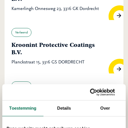
Kamerlingh Onnesweg 23, 3316 GK Dordrecht
Verleend
Kroonint Protective Coatings
B.V.
Planckstraat 15, 3316 GS DORDRECHT
Verleend
Bas Kooy Transport B.V.
Pieter Hoebeeweg 46, 3316 BT Dordrecht
Toestemming
Details
Over