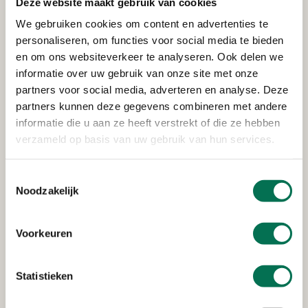
Deze website maakt gebruik van cookies
FrieslandCampina Nederland
We gebruiken cookies om content en advertenties te
B.V.
personaliseren, om functies voor social media te bieden
en om ons websiteverkeer te analyseren. Ook delen we
Lageweg 4, 3299 AL Maasdam
informatie over uw gebruik van onze site met onze
partners voor social media, adverteren en analyse. Deze
partners kunnen deze gegevens combineren met andere
informatie die u aan ze heeft verstrekt of die ze hebben
Verleend
verzameld op basis van uw gebruik van hun services.
P.W. en A.P. Van den Hoek
Westdijk 50, 3274 KG Heinenoord
Toestemmingsselectie
Noodzakelijk
Voorkeuren
Verleend
FrieslandCampina Nederland
Statistieken
B.V.
Lageweg 4, 3299 AL Maasdam