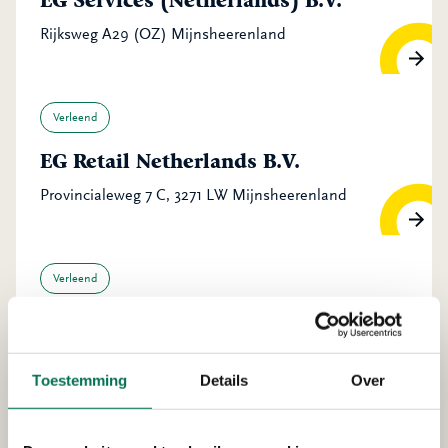
EG Services (Netherlands) B.V.
Rijksweg A29 (OZ) Mijnsheerenland
Verleend
EG Retail Netherlands B.V.
Provincialeweg 7 C, 3271 LW Mijnsheerenland
Verleend
KZG beheer B.V.
Simon Stevinstraat 12, 3291 CA Strijen
Toestemming
Details
Over
Verleend