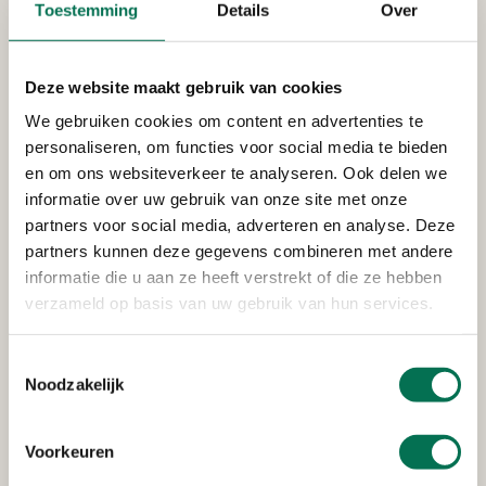
Toestemming
Details
Over
Rivierdijk 422 A, 3372 BV Hardinxveld-
Giessendam
Deze website maakt gebruik van cookies
We gebruiken cookies om content en advertenties te
Verleend
personaliseren, om functies voor social media te bieden
en om ons websiteverkeer te analyseren. Ook delen we
Holland Shipyards B.V.
informatie over uw gebruik van onze site met onze
Rivierdijk 436, 3372 BW te Hardinxveld-
partners voor social media, adverteren en analyse. Deze
Giessendam
partners kunnen deze gegevens combineren met andere
informatie die u aan ze heeft verstrekt of die ze hebben
verzameld op basis van uw gebruik van hun services.
Verleend
Toestemmingsselectie
beschikking Van Noorloos
Noodzakelijk
Cascobouw B.V.
Rivierdijk 458 te Hardinxveld-Giessendam
Voorkeuren