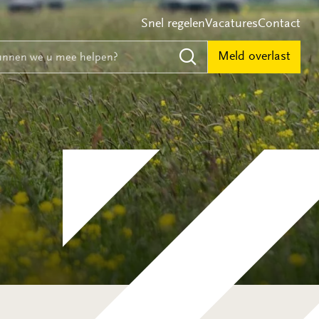
Snel regelen
Vacatures
Contact
e
nnen we u mee helpen?
Meld overlast
Zoeken