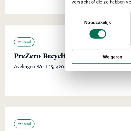
verstrekt of die ze hebben v
Toestemmingsselectie
Noodzakelijk
Verleend
PreZero Recycling B.V.
Weigeren
Avelingen-West 15, 4202 MS Gorinchem
Verleend