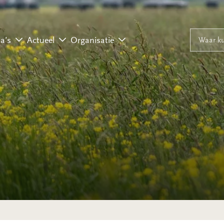
Naar inhoud
Naar navigati
Waar ku
a’s
Actueel
Organisatie