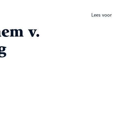
Lees voor
em v.
g