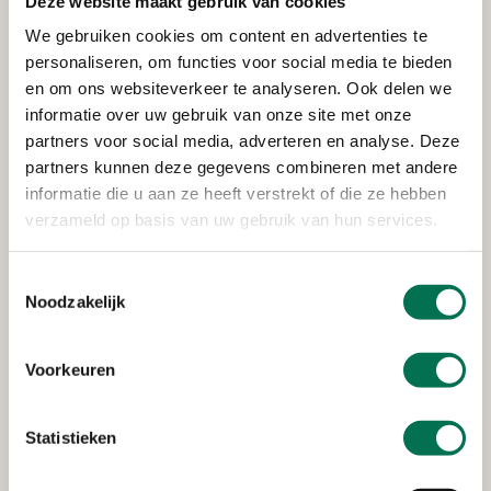
Deze website maakt gebruik van cookies
Verleend
We gebruiken cookies om content en advertenties te
Rijkswaterstaat Corporate
personaliseren, om functies voor social media te bieden
Dienst
en om ons websiteverkeer te analyseren. Ook delen we
informatie over uw gebruik van onze site met onze
Van Leeuwenhoekweg 20, 3316 AV Dordrecht
partners voor social media, adverteren en analyse. Deze
partners kunnen deze gegevens combineren met andere
informatie die u aan ze heeft verstrekt of die ze hebben
verzameld op basis van uw gebruik van hun services.
Verleend
Stedin Netbeheer B.V.
Toestemmingsselectie
Noodzakelijk
Oudendijk 13-15, 3318 AG Dordrecht
Voorkeuren
Verleend
Statistieken
Heerenlanden Vastgoed B.V.
Kerkeplaat 8, 3313 LC Dordrecht