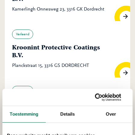
Kamerlingh Onnesweg 23, 3316 GK Dordrecht
Verleend
Kroonint Protective Coatings
B.V.
Planckstraat 15, 3316 GS DORDRECHT
Verleend
Bas Kooy Transport B.V.
Pieter Hoebeeweg 46, 3316 BT Dordrecht
Toestemming
Details
Over