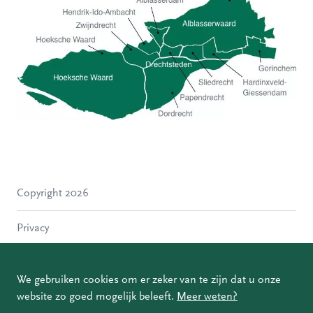
Hoeksche Waard
Zwijndrecht
Hendrik-Ido-Ambacht
Alblasserdam
Copyright 2026
Molenlanden
Dordrecht
Privacy
Papendrecht
Sliedrecht
Disclaimer
Hardinxveld-Giessendam
We gebruiken cookies om er zeker van te zijn dat u onze
Gorinchem
website zo goed mogelijk beleeft.
Meer weten?
Coordinated Vulnerability Disclosure