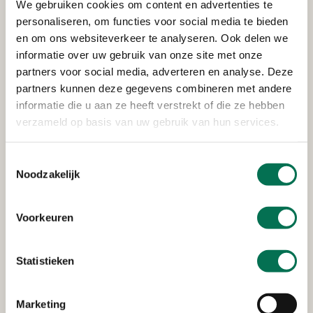
We gebruiken cookies om content en advertenties te
Wemmers Tanktransport B.V.
personaliseren, om functies voor social media te bieden
en om ons websiteverkeer te analyseren. Ook delen we
Wervenkampweg 4, 2971 VJ Bleskensgraaf
informatie over uw gebruik van onze site met onze
partners voor social media, adverteren en analyse. Deze
partners kunnen deze gegevens combineren met andere
Verleend
informatie die u aan ze heeft verstrekt of die ze hebben
verzameld op basis van uw gebruik van hun services.
Zuivelfabriek De Graafstroom
Dorpsstraat 18, 2971 AD Bleskensgraaf
Toestemmingsselectie
Noodzakelijk
Verleend
Voorkeuren
De Haan Minerale Oliën B.V.
Statistieken
Smoutjesweg 4, 2977 AR Goudriaan
Marketing