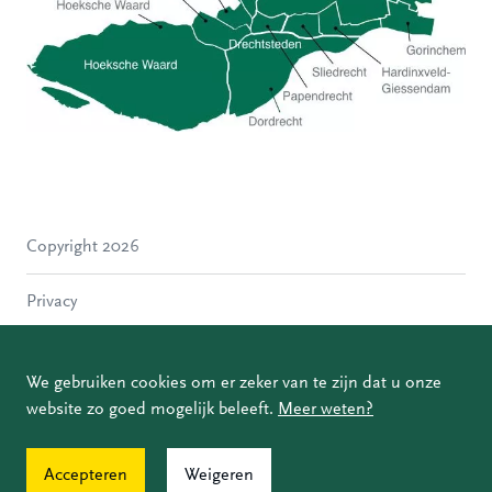
Hoeksche Waard
Zwijndrecht
Hendrik-Ido-Ambacht
Alblasserdam
Copyright 2026
Molenlanden
Dordrecht
Privacy
Papendrecht
Sliedrecht
Disclaimer
Hardinxveld-Giessendam
We gebruiken cookies om er zeker van te zijn dat u onze
Gorinchem
website zo goed mogelijk beleeft.
Meer weten?
Coordinated Vulnerability Disclosure
Accepteren
Weigeren