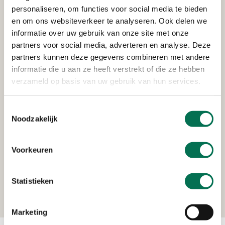
Stichting Woonkracht 10
personaliseren, om functies voor social media te bieden
Pieter Hoochplaats 1 Alblasserdam
en om ons websiteverkeer te analyseren. Ook delen we
informatie over uw gebruik van onze site met onze
partners voor social media, adverteren en analyse. Deze
partners kunnen deze gegevens combineren met andere
Verleend
informatie die u aan ze heeft verstrekt of die ze hebben
verzameld op basis van uw gebruik van hun services.
Openbaar Lichaam Sociaal
Pieter de Hoochplaats 1, 2951 SC Alblasserdam
Toestemmingsselectie
Noodzakelijk
Verleend
Voorkeuren
Handelsonderneming Verboom
Statistieken
Nieuwland Parc 309a, 2952 DD Alblasserdam
Marketing