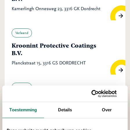
Kamerlingh Onnesweg 23, 3316 GK Dordrecht
Verleend
Kroonint Protective Coatings
B.V.
Planckstraat 15, 3316 GS DORDRECHT
Verleend
Bas Kooy Transport B.V.
Pieter Hoebeeweg 46, 3316 BT Dordrecht
Toestemming
Details
Over