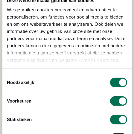
Deze website maakt gebruik van cookies
Verleend
We gebruiken cookies om content en advertenties te
Rijkswaterstaat Corporate
personaliseren, om functies voor social media te bieden
Dienst
en om ons websiteverkeer te analyseren. Ook delen we
informatie over uw gebruik van onze site met onze
Van Leeuwenhoekweg 20, 3316 AV Dordrecht
partners voor social media, adverteren en analyse. Deze
partners kunnen deze gegevens combineren met andere
informatie die u aan ze heeft verstrekt of die ze hebben
verzameld op basis van uw gebruik van hun services.
Verleend
Stedin Netbeheer B.V.
Toestemmingsselectie
Noodzakelijk
Oudendijk 13-15, 3318 AG Dordrecht
Voorkeuren
Verleend
Statistieken
Heerenlanden Vastgoed B.V.
Kerkeplaat 8, 3313 LC Dordrecht