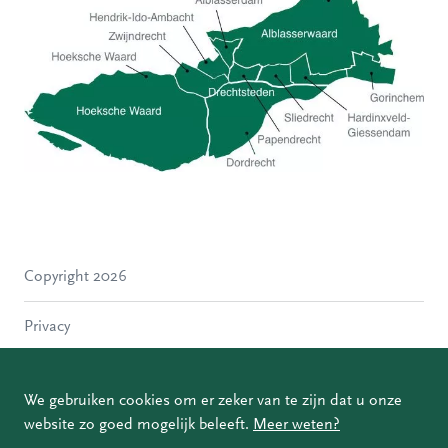
Hoeksche Waard
Zwijndrecht
Hendrik-Ido-Ambacht
Alblasserdam
Copyright 2026
Molenlanden
Dordrecht
Privacy
Papendrecht
Sliedrecht
Disclaimer
Hardinxveld-Giessendam
We gebruiken cookies om er zeker van te zijn dat u onze
Gorinchem
website zo goed mogelijk beleeft.
Meer weten?
Coordinated Vulnerability Disclosure