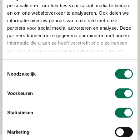
Holding A. Baars Azn B.V.
personaliseren, om functies voor social media te bieden
Rivierdijk 262, 3361 AV Sliedrecht
en om ons websiteverkeer te analyseren. Ook delen we
informatie over uw gebruik van onze site met onze
partners voor social media, adverteren en analyse. Deze
partners kunnen deze gegevens combineren met andere
Verleend
informatie die u aan ze heeft verstrekt of die ze hebben
verzameld op basis van uw gebruik van hun services.
Visscher Scheepsreparatie B.V.
Industrieweg 51 b, 3361HJ Sliedrecht
Toestemmingsselectie
Noodzakelijk
Verleend
Voorkeuren
Ontwerpburo Piet van Es B.V.
Statistieken
Rijnstraat 315, 3363 EJ Sliedrecht
Marketing