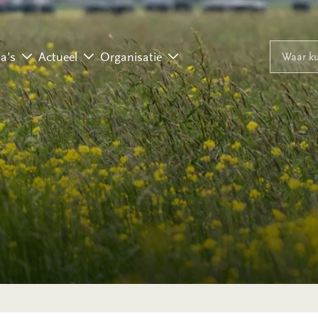
Naar inhoud
Naar navigati
Waar ku
a’s
Actueel
Organisatie