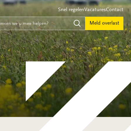
Snel regelen
Vacatures
Contact
e
nnen we u mee helpen?
Meld overlast
Zoeken