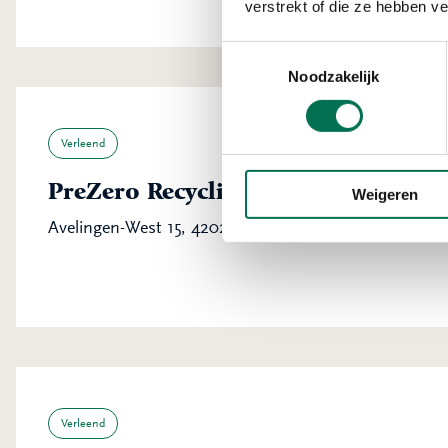
verstrekt of die ze hebben v
Toestemmingsselectie
Noodzakelijk
Verleend
PreZero Recycling B.V.
Weigeren
Avelingen-West 15, 4202 MS Gorinchem
Verleend