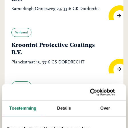
Kamerlingh Onnesweg 23, 3316 GK Dordrecht
Verleend
Kroonint Protective Coatings
B.V.
Planckstraat 15, 3316 GS DORDRECHT
Verleend
Bas Kooy Transport B.V.
Pieter Hoebeeweg 46, 3316 BT Dordrecht
Toestemming
Details
Over