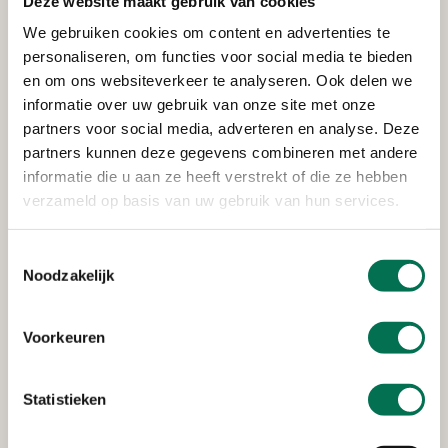
Deze website maakt gebruik van cookies
Verleend
We gebruiken cookies om content en advertenties te
Rijkswaterstaat Corporate
personaliseren, om functies voor social media te bieden
Dienst
en om ons websiteverkeer te analyseren. Ook delen we
informatie over uw gebruik van onze site met onze
Van Leeuwenhoekweg 20, 3316 AV Dordrecht
partners voor social media, adverteren en analyse. Deze
partners kunnen deze gegevens combineren met andere
informatie die u aan ze heeft verstrekt of die ze hebben
verzameld op basis van uw gebruik van hun services.
Verleend
Stedin Netbeheer B.V.
Toestemmingsselectie
Noodzakelijk
Oudendijk 13-15, 3318 AG Dordrecht
Voorkeuren
Verleend
Statistieken
Heerenlanden Vastgoed B.V.
Kerkeplaat 8, 3313 LC Dordrecht