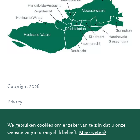
Hoeksche Waard
Zwijndrecht
Hendrik-Ido-Ambacht
Alblasserdam
Copyright 2026
Molenlanden
Dordrecht
Privacy
Papendrecht
Sliedrecht
Disclaimer
Hardinxveld-Giessendam
We gebruiken cookies om er zeker van te zijn dat u onze
Gorinchem
website zo goed mogelijk beleeft.
Meer weten?
Coordinated Vulnerability Disclosure