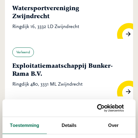
Watersportvereniging
Zwijndrecht
Ringdijk 16, 3332 LD Zwijndrecht
Verleend
Exploitatiemaatschappij Bunker-
Rama B.V.
Ringdijk 480, 3331 ML Zwijndrecht
Verleend
Smeermiddelen Industrie De
Toestemming
Details
Over
Oliebron B.V.