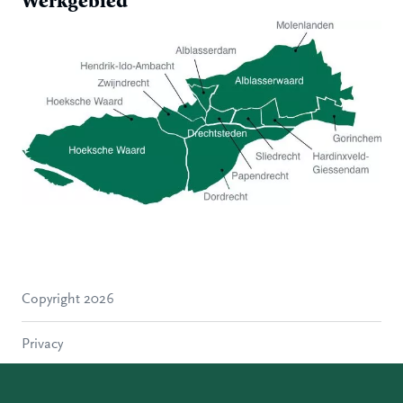
Werkgebied
Hoeksche Waard
Zwijndrecht
Hendrik-Ido-Ambacht
Alblasserdam
Copyright 2026
Molenlanden
Dordrecht
Privacy
Papendrecht
Sliedrecht
Disclaimer
Hardinxveld-Giessendam