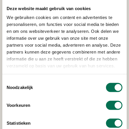
Merwedeweg 17, 3336 LG Zwijndrecht
Deze website maakt gebruik van cookies
We gebruiken cookies om content en advertenties te
personaliseren, om functies voor social media te bieden
Verleend
en om ons websiteverkeer te analyseren. Ook delen we
informatie over uw gebruik van onze site met onze
Waterschap Hollandse Delta
partners voor social media, adverteren en analyse. Deze
Veerweg 51, 3336 LM Zwijndrecht
partners kunnen deze gegevens combineren met andere
informatie die u aan ze heeft verstrekt of die ze hebben
verzameld op basis van uw gebruik van hun services.
Verleend
Toestemmingsselectie
Scheepswerf Gebr. Kooiman B.V.
Noodzakelijk
Lindtsedijk 84, 3336 LE Zwijndrecht
Voorkeuren
Verleend
Statistieken