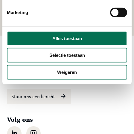
Schotgroep B.V.
Marketing
Uilenvlietsehaven 1, 2995 BE Heerjansdam
Alles toestaan
Contact
Selectie toestaan
Ma t/m vr 08:00 tot 16:30 uur
Weigeren
078 - 770 85 85
Stuur ons een bericht
Volg ons
LinkedIn
Instagram