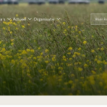
Naar inhoud
Naar navigati
Waar ku
a’s
Actueel
Organisatie