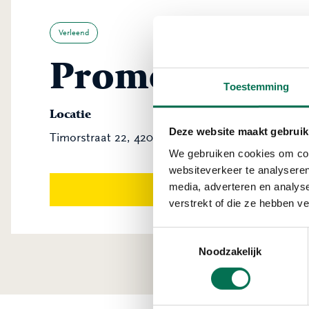
Verleend
Promelca BV
Toestemming
Locatie
Deze website maakt gebruik
Timorstraat 22, 4202 MA Gorinchem
We gebruiken cookies om cont
websiteverkeer te analyseren
media, adverteren en analys
Download v
verstrekt of die ze hebben v
Toestemmingsselectie
Noodzakelijk