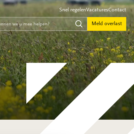
Snel regelen
Vacatures
Contact
e
nnen we u mee helpen?
Meld overlast
Zoeken