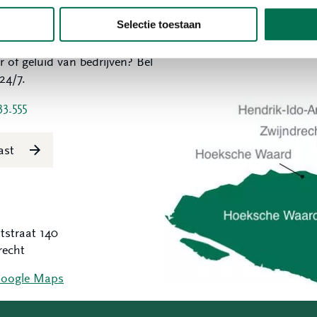
Selectie toestaan
t melden?
Werkgebied
r of geluid van bedrijven? Bel
24/7.
33 555
last
tstraat 140
recht
Google Maps
Hoeksche Waard
Zwijndrecht