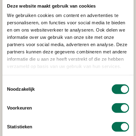
Deze website maakt gebruik van cookies
We gebruiken cookies om content en advertenties te
Verleend
personaliseren, om functies voor social media te bieden
supermarkt Avantage
en om ons websiteverkeer te analyseren. Ook delen we
informatie over uw gebruik van onze site met onze
Piazza Center 95, 4204 BT Gorinchem
partners voor social media, adverteren en analyse. Deze
partners kunnen deze gegevens combineren met andere
informatie die u aan ze heeft verstrekt of die ze hebben
Verleend
verzameld op basis van uw gebruik van hun services.
Merwetank Gorinchem Beheer
Toestemmingsselectie
B.V.
Noodzakelijk
Avelingen-Oost 14, 4202 MN Gorinchem
Voorkeuren
Verleend
Statistieken
Promelca B.V.