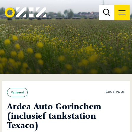
Men
Na
Na
Lees voor
Verleend
Ardea Auto Gorinchem
(inclusief tankstation
Texaco)