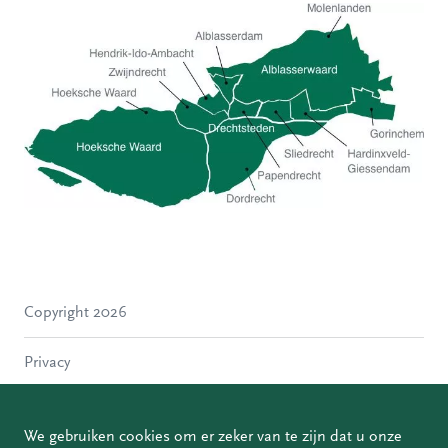
Hoeksche Waard
Zwijndrecht
Hendrik-Ido-Ambacht
Alblasserdam
Copyright 2026
Molenlanden
Dordrecht
Privacy
Papendrecht
Sliedrecht
Disclaimer
Hardinxveld-Giessendam
We gebruiken cookies om er zeker van te zijn dat u onze
Gorinchem