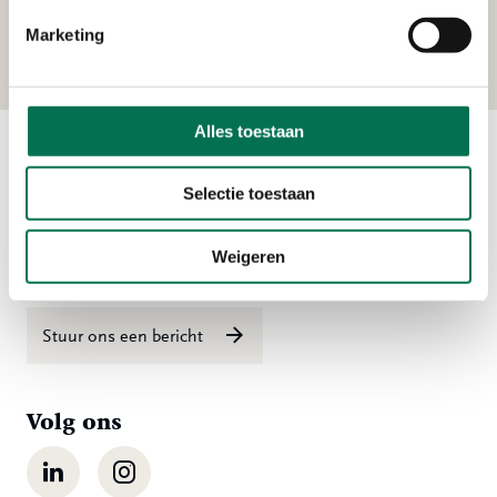
Timorstraat 22, 4202 MA Gorinchem
Marketing
Alles toestaan
Contact
Selectie toestaan
Ma t/m vr 08:00 tot 16:30 uur
Weigeren
078 - 770 85 85
Stuur ons een bericht
Volg ons
LinkedIn
Instagram