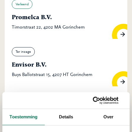
Verleend
Promelca B.V.
Timorstraat 22, 4202 MA Gorinchem
Ter inzage
Envisor B.V.
Buys Ballotstraat 15, 4207 HT Gorinchem
Verleend
PreZero Recycling B.V.
Toestemming
Details
Over
Avelingen-West 15, 4202 MS Gorinchem