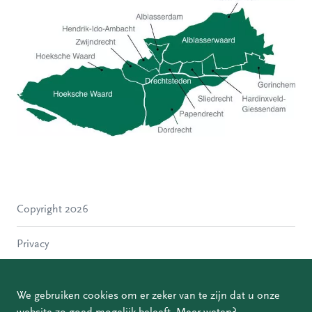
Hoeksche Waard
Zwijndrecht
Hendrik-Ido-Ambacht
Alblasserdam
Copyright 2026
Molenlanden
Dordrecht
Privacy
Papendrecht
Sliedrecht
Disclaimer
Hardinxveld-Giessendam
We gebruiken cookies om er zeker van te zijn dat u onze
Gorinchem