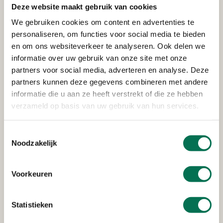
Deze website maakt gebruik van cookies
Verleend
We gebruiken cookies om content en advertenties te
personaliseren, om functies voor social media te bieden
Rijkswaterstaat Corporate
en om ons websiteverkeer te analyseren. Ook delen we
Dienst
informatie over uw gebruik van onze site met onze
partners voor social media, adverteren en analyse. Deze
Van Leeuwenhoekweg 20, 3316 AV Dordrecht
partners kunnen deze gegevens combineren met andere
informatie die u aan ze heeft verstrekt of die ze hebben
verzameld op basis van uw gebruik van hun services.
Verleend
Stedin Netbeheer B.V.
Toestemmingsselectie
Noodzakelijk
Oudendijk 13-15, 3318 AG Dordrecht
Voorkeuren
Verleend
Statistieken
Heerenlanden Vastgoed B.V.