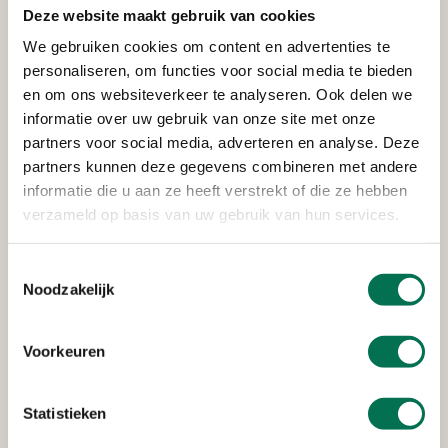
Deze website maakt gebruik van cookies
Verleend
We gebruiken cookies om content en advertenties te
FrieslandCampina Nederland
personaliseren, om functies voor social media te bieden
B.V.
en om ons websiteverkeer te analyseren. Ook delen we
informatie over uw gebruik van onze site met onze
Lageweg 4, 3299 AL Maasdam
partners voor social media, adverteren en analyse. Deze
partners kunnen deze gegevens combineren met andere
informatie die u aan ze heeft verstrekt of die ze hebben
Verleend
verzameld op basis van uw gebruik van hun services.
P.W. en A.P. Van den Hoek
Toestemmingsselectie
Westdijk 50, 3274 KG Heinenoord
Noodzakelijk
Voorkeuren
Verleend
FrieslandCampina Nederland
Statistieken
B.V.