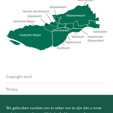
Hoeksche Waard
Zwijndrecht
Hendrik-Ido-Ambacht
Alblasserdam
Copyright 2026
Molenlanden
Dordrecht
Privacy
Papendrecht
Sliedrecht
Disclaimer
Hardinxveld-Giessendam
We gebruiken cookies om er zeker van te zijn dat u onze
Gorinchem