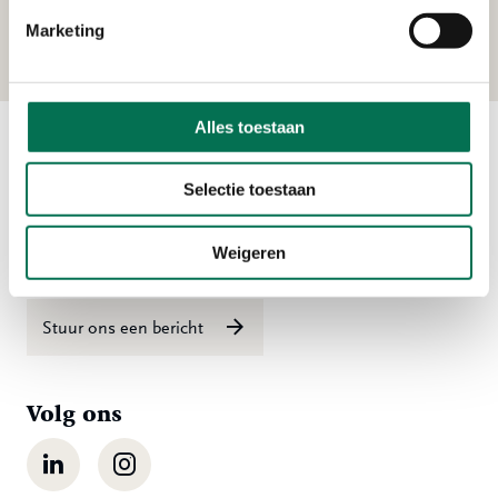
Lageweg 4, 3299 AL Maasdam
Marketing
Alles toestaan
Contact
Selectie toestaan
Ma t/m vr 08:00 tot 16:30 uur
Weigeren
078 - 770 85 85
Stuur ons een bericht
Volg ons
LinkedIn
Instagram