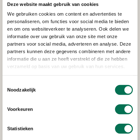
Deze website maakt gebruik van cookies
We gebruiken cookies om content en advertenties te
Verleend
personaliseren, om functies voor social media te bieden
en om ons websiteverkeer te analyseren. Ook delen we
Waterschap Hollandse Delta
informatie over uw gebruik van onze site met onze
partners voor social media, adverteren en analyse. Deze
Veerweg 51, 3336 LM Zwijndrecht
partners kunnen deze gegevens combineren met andere
informatie die u aan ze heeft verstrekt of die ze hebben
verzameld op basis van uw gebruik van hun services.
Verleend
Scheepswerf Gebr. Kooiman B.V.
Toestemmingsselectie
Noodzakelijk
Lindtsedijk 84, 3336 LE Zwijndrecht
Voorkeuren
Verleend
Statistieken
Schotgroep B.V.