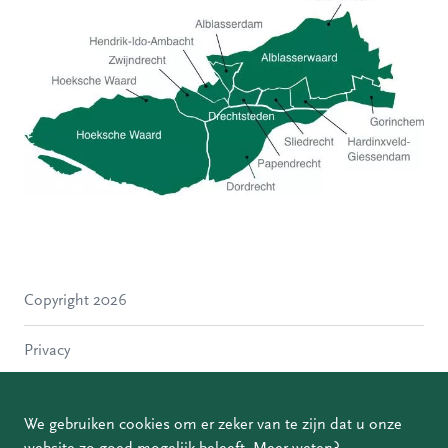
Hoeksche Waard
Zwijndrecht
Hendrik-Ido-Ambacht
Alblasserdam
Copyright 2026
Molenlanden
Dordrecht
Privacy
Papendrecht
Sliedrecht
Disclaimer
Hardinxveld-Giessendam
We gebruiken cookies om er zeker van te zijn dat u onze
Gorinchem