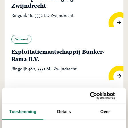
Zwijndrecht
Ringdijk 16, 3332 LD Zwijndrecht
Verleend
Exploitatiemaatschappij Bunker-
Rama B.V.
Ringdijk 480, 3331 ML Zwijndrecht
Verleend
Smeermiddelen Industrie De
Toestemming
Details
Over
Oliebron B.V.
Merwedeweg 17, 3336 LG Zwijndrecht