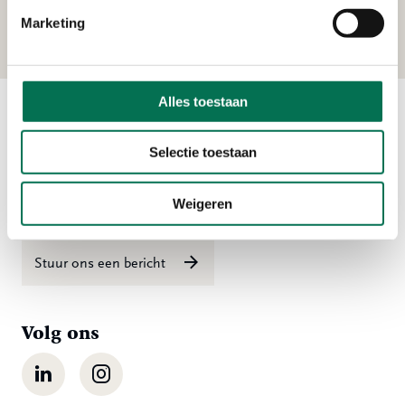
Uilenvlietsehaven 1, 2995 BE Heerjansdam
Marketing
Alles toestaan
Contact
Selectie toestaan
Ma t/m vr 08:00 tot 16:30 uur
Weigeren
078 - 770 85 85
Stuur ons een bericht
Volg ons
LinkedIn
Instagram