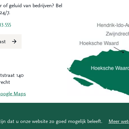
r of geluid van bedrijven? Bel
24/7.
33 555
last
tstraat 140
recht
Google Maps
Hoeksche Waard
Zwijndrecht
Hendrik-Ido-Ambacht
ijn dat u onze website zo goed mogelijk beleeft.
Meer wet
t 2026
Privacy
Disclaimer
Coordinated Vulnerability D
Alblasserdam