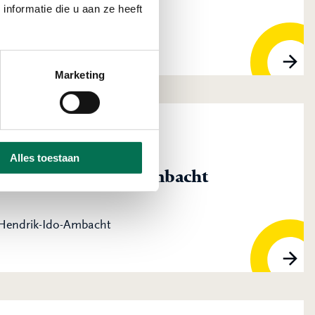
rik-Ido-Ambacht
nformatie die u aan ze heeft
Marketing
Alles toestaan
Machinefabriek 't Ambacht
Hendrik-Ido-Ambacht