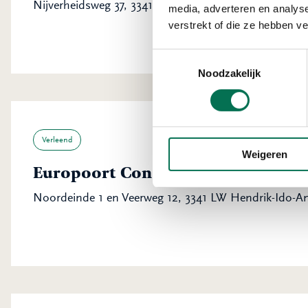
Nijverheidsweg 37, 3341 LJ Hendrik-Ido-Ambacht
media, adverteren en analys
verstrekt of die ze hebben v
Toestemmingsselectie
Noodzakelijk
Verleend
Weigeren
Europoort Construction B.V.
Noordeinde 1 en Veerweg 12, 3341 LW Hendrik-Ido-