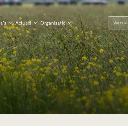
Naar inhoud
Naar navigati
Waar ku
a’s
Actueel
Organisatie