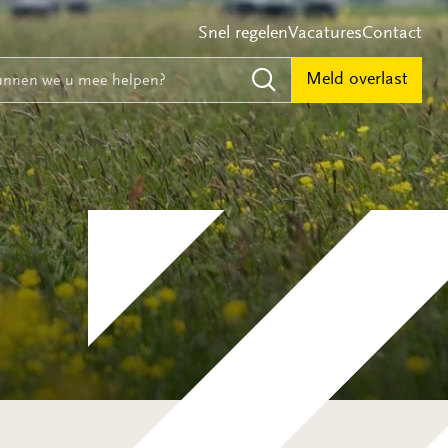
Snel regelen
Vacatures
Contact
e
nnen we u mee helpen?
Meld overlast
Zoeken