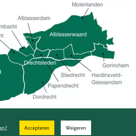
en?
Accepteren
Weigeren
isclosure