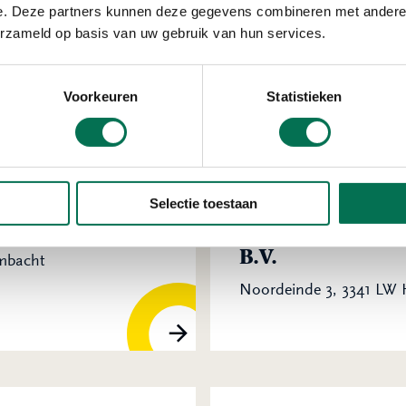
Rozand 5, 3341 LS Hend
e. Deze partners kunnen deze gegevens combineren met andere i
erzameld op basis van uw gebruik van hun services.
Voorkeuren
Statistieken
Verleend
Selectie toestaan
Scheepswerf en 
B.V.
Ambacht
Noordeinde 3, 3341 LW 