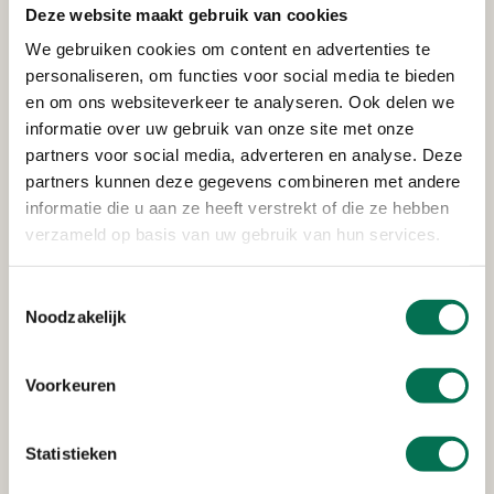
Deze website maakt gebruik van cookies
Verleend
We gebruiken cookies om content en advertenties te
personaliseren, om functies voor social media te bieden
Rijkswaterstaat Corporate
en om ons websiteverkeer te analyseren. Ook delen we
Dienst
informatie over uw gebruik van onze site met onze
partners voor social media, adverteren en analyse. Deze
Van Leeuwenhoekweg 20, 3316 AV Dordrecht
partners kunnen deze gegevens combineren met andere
informatie die u aan ze heeft verstrekt of die ze hebben
verzameld op basis van uw gebruik van hun services.
Verleend
Stedin Netbeheer B.V.
Toestemmingsselectie
Noodzakelijk
Oudendijk 13-15, 3318 AG Dordrecht
Voorkeuren
Verleend
Statistieken
Heerenlanden Vastgoed B.V.