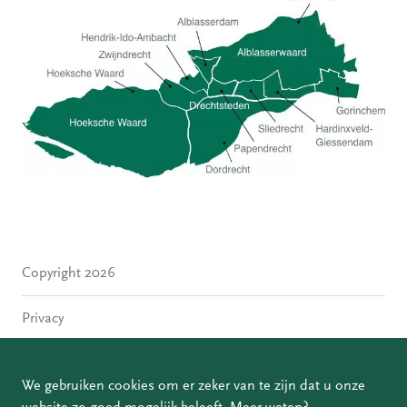
Hoeksche Waard
Zwijndrecht
Hendrik-Ido-Ambacht
Alblasserdam
Copyright 2026
Molenlanden
Dordrecht
Privacy
Papendrecht
Sliedrecht
Disclaimer
Hardinxveld-Giessendam
We gebruiken cookies om er zeker van te zijn dat u onze
Gorinchem