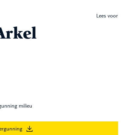
Lees voor
Arkel
gunning milieu
ergunning