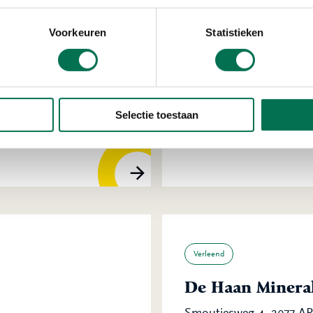
Voorkeuren
Statistieken
Verleend
Wemmers Tanktr
Selectie toestaan
Wervenkampweg 4, 2971 
Verleend
De Haan Mineral
Smoutjesweg 4, 2977 A