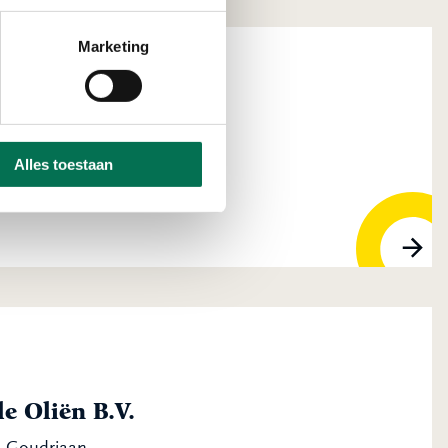
Marketing
ansport B.V.
Alles toestaan
VJ Bleskensgraaf
e Oliën B.V.
R Goudriaan