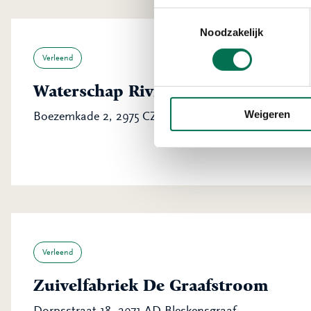
Toestemmingsselectie
Noodzakelijk
Verleend
Waterschap Rivierenland
Weigeren
Boezemkade 2, 2975 CZ Ottoland
Verleend
Zuivelfabriek De Graafstroom
Dorpsstraat 18, 2971 AD Bleskensgraaf