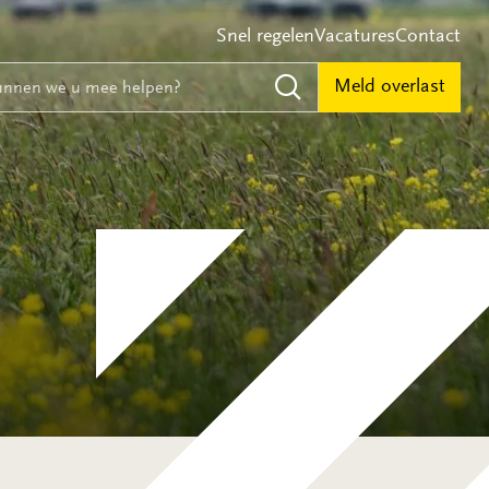
Snel regelen
Vacatures
Contact
e
nnen we u mee helpen?
Meld overlast
Zoeken