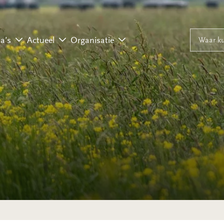
Naar inhoud
Naar navigati
Waar ku
a’s
Actueel
Organisatie