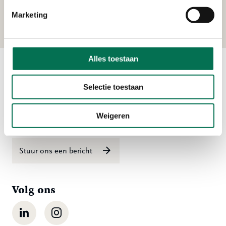
Uilenvlietsehaven 1, 2995 BE Heerjansdam
Marketing
Alles toestaan
Contact
Selectie toestaan
Ma t/m vr 08:00 tot 16:30 uur
Weigeren
078 - 770 85 85
Stuur ons een bericht
Volg ons
LinkedIn
Instagram