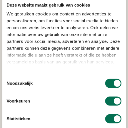
Deze website maakt gebruik van cookies
We gebruiken cookies om content en advertenties te
personaliseren, om functies voor social media te bieden
Verleend
en om ons websiteverkeer te analyseren. Ook delen we
Waterschap Hollandse Delta
informatie over uw gebruik van onze site met onze
partners voor social media, adverteren en analyse. Deze
Veerweg 51, 3336 LM Zwijndrecht
partners kunnen deze gegevens combineren met andere
informatie die u aan ze heeft verstrekt of die ze hebben
verzameld op basis van uw gebruik van hun services.
Verleend
Toestemmingsselectie
Scheepswerf Gebr. Kooiman B.V.
Noodzakelijk
Lindtsedijk 84, 3336 LE Zwijndrecht
Voorkeuren
Verleend
Statistieken
Schotgroep B.V.