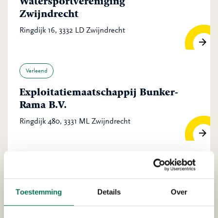
Watersportvereniging
Zwijndrecht
Ringdijk 16, 3332 LD Zwijndrecht
Verleend
Exploitatiemaatschappij Bunker-
Rama B.V.
Ringdijk 480, 3331 ML Zwijndrecht
Verleend
Smeermiddelen Industrie De
Toestemming
Details
Over
Oliebron B.V.
Merwedeweg 17, 3336 LG Zwijndrecht