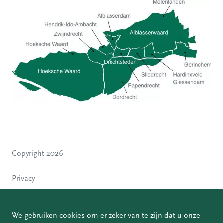
Hoeksche Waard
Zwijndrecht
Hendrik-Ido-Ambacht
Alblasserdam
Copyright 2026
Molenlanden
Dordrecht
Privacy
Papendrecht
Sliedrecht
Disclaimer
Hardinxveld-Giessendam
We gebruiken cookies om er zeker van te zijn dat u onze
Gorinchem