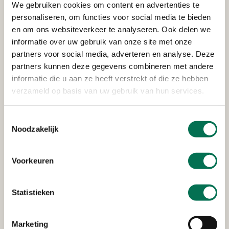
We gebruiken cookies om content en advertenties te
personaliseren, om functies voor social media te bieden
Stichting Woonkracht 10
en om ons websiteverkeer te analyseren. Ook delen we
Pieter Hoochplaats 1 Alblasserdam
informatie over uw gebruik van onze site met onze
partners voor social media, adverteren en analyse. Deze
partners kunnen deze gegevens combineren met andere
informatie die u aan ze heeft verstrekt of die ze hebben
Verleend
verzameld op basis van uw gebruik van hun services.
Openbaar Lichaam Sociaal
Pieter de Hoochplaats 1, 2951 SC Alblasserdam
Toestemmingsselectie
Noodzakelijk
Voorkeuren
Verleend
Handelsonderneming Verboom
Statistieken
Nieuwland Parc 309a, 2952 DD Alblasserdam
Marketing