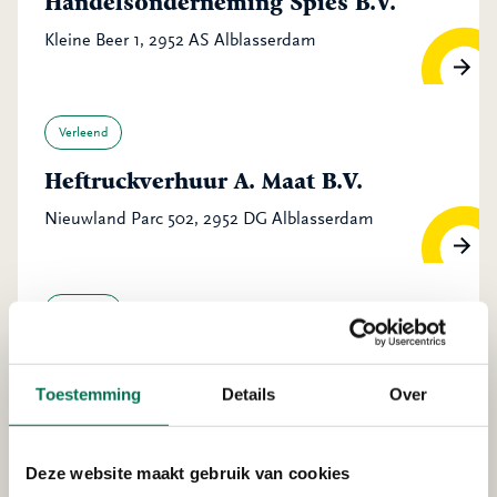
Handelsonderneming Spies B.V.
Kleine Beer 1, 2952 AS Alblasserdam
Verleend
Heftruckverhuur A. Maat B.V.
Nieuwland Parc 502, 2952 DG Alblasserdam
Verleend
All Pumps Holland B.V.
Toestemming
Details
Over
Nieuwland Parc 14 a, 2952 DA Alblasserdam
Deze website maakt gebruik van cookies
Verleend