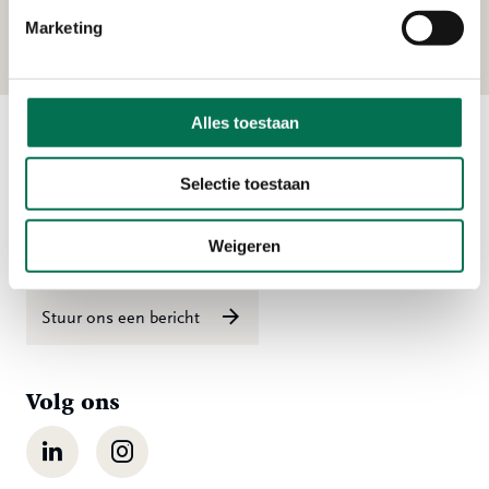
Uilenvlietsehaven 1, 2995 BE Heerjansdam
Marketing
Alles toestaan
Contact
Selectie toestaan
Ma t/m vr 08:00 tot 16:30 uur
Weigeren
078 - 770 85 85
Stuur ons een bericht
Volg ons
LinkedIn
Instagram