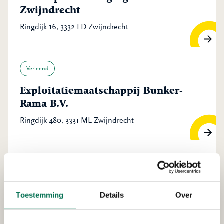
Zwijndrecht
Ringdijk 16, 3332 LD Zwijndrecht
Verleend
Exploitatiemaatschappij Bunker-
Rama B.V.
Ringdijk 480, 3331 ML Zwijndrecht
Verleend
Smeermiddelen Industrie De
Toestemming
Details
Over
Oliebron B.V.
Merwedeweg 17, 3336 LG Zwijndrecht