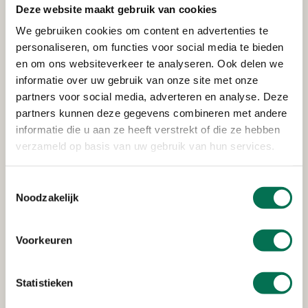
Deze website maakt gebruik van cookies
We gebruiken cookies om content en advertenties te
Verleend
personaliseren, om functies voor social media te bieden
en om ons websiteverkeer te analyseren. Ook delen we
Waterschap Hollandse Delta
informatie over uw gebruik van onze site met onze
partners voor social media, adverteren en analyse. Deze
Veerweg 51, 3336 LM Zwijndrecht
partners kunnen deze gegevens combineren met andere
informatie die u aan ze heeft verstrekt of die ze hebben
verzameld op basis van uw gebruik van hun services.
Verleend
Scheepswerf Gebr. Kooiman B.V.
Toestemmingsselectie
Noodzakelijk
Lindtsedijk 84, 3336 LE Zwijndrecht
Voorkeuren
Verleend
Statistieken
Schotgroep B.V.