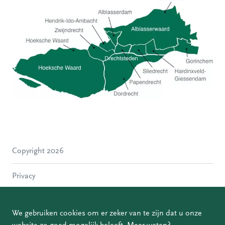
Hoeksche Waard
Zwijndrecht
Hendrik-Ido-Ambacht
Alblasserdam
Copyright 2026
Molenlanden
Dordrecht
Privacy
Papendrecht
Sliedrecht
Disclaimer
Hardinxveld-Giessendam
We gebruiken cookies om er zeker van te zijn dat u onze
Gorinchem