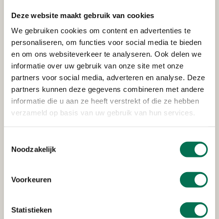
Deze website maakt gebruik van cookies
Verleend
We gebruiken cookies om content en advertenties te
personaliseren, om functies voor social media te bieden
FrieslandCampina Nederland
en om ons websiteverkeer te analyseren. Ook delen we
B.V.
informatie over uw gebruik van onze site met onze
Lageweg 4, 3299 AL Maasdam
partners voor social media, adverteren en analyse. Deze
partners kunnen deze gegevens combineren met andere
informatie die u aan ze heeft verstrekt of die ze hebben
verzameld op basis van uw gebruik van hun services.
Verleend
P.W. en A.P. Van den Hoek
Toestemmingsselectie
Noodzakelijk
Westdijk 50, 3274 KG Heinenoord
Voorkeuren
Verleend
Statistieken
FrieslandCampina Nederland