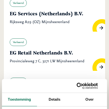
Verleend
EG Services (Netherlands) B.V.
Rijksweg A29 (OZ) Mijnsheerenland
Verleend
EG Retail Netherlands B.V.
Provincialeweg 7 C, 3271 LW Mijnsheerenland
Verleend
KZG beheer B.V.
Toestemming
Details
Over
Simon Stevinstraat 12, 3291 CA Strijen