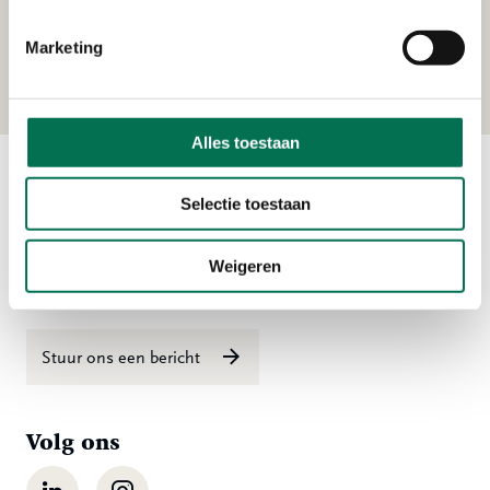
B.V.
Marketing
Lageweg 4, 3299 AL Maasdam
Alles toestaan
Selectie toestaan
Contact
Ma t/m vr 08:00 tot 16:30 uur
Weigeren
078 - 770 85 85
Stuur ons een bericht
Volg ons
LinkedIn
Instagram