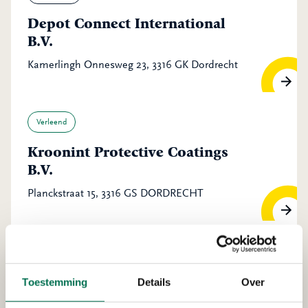
Depot Connect International
B.V.
Kamerlingh Onnesweg 23, 3316 GK Dordrecht
Verleend
Kroonint Protective Coatings
B.V.
Planckstraat 15, 3316 GS DORDRECHT
Verleend
Bas Kooy Transport B.V.
Toestemming
Details
Over
Pieter Hoebeeweg 46, 3316 BT Dordrecht