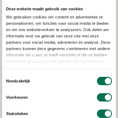
Deze website maakt gebruik van cookies
We gebruiken cookies om content en advertenties te
Verleend
personaliseren, om functies voor social media te bieden
en om ons websiteverkeer te analyseren. Ook delen we
Rijkswaterstaat Corporate
informatie over uw gebruik van onze site met onze
Dienst
partners voor social media, adverteren en analyse. Deze
Van Leeuwenhoekweg 20, 3316 AV Dordrecht
partners kunnen deze gegevens combineren met andere
informatie die u aan ze heeft verstrekt of die ze hebben
verzameld op basis van uw gebruik van hun services.
Verleend
Toestemmingsselectie
Stedin Netbeheer B.V.
Noodzakelijk
Oudendijk 13-15, 3318 AG Dordrecht
Voorkeuren
Verleend
Statistieken