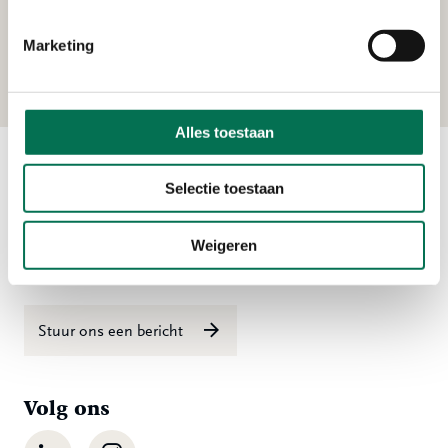
Heerenlanden Vastgoed B.V.
Marketing
Kerkeplaat 8, 3313 LC Dordrecht
Alles toestaan
Selectie toestaan
Contact
Ma t/m vr 08:00 tot 16:30 uur
Weigeren
078 - 770 85 85
Stuur ons een bericht
Volg ons
LinkedIn
Instagram