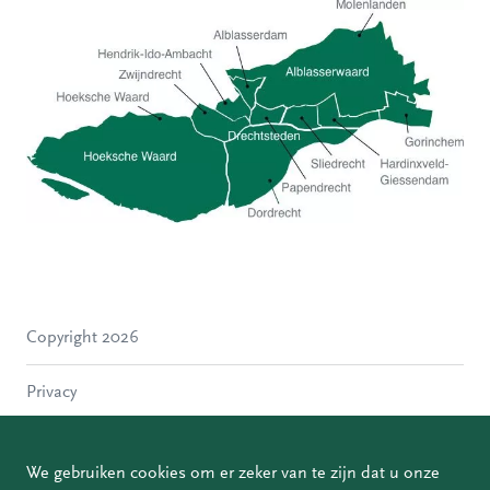
Hoeksche Waard
Zwijndrecht
Hendrik-Ido-Ambacht
Alblasserdam
Copyright 2026
Molenlanden
Dordrecht
Privacy
Papendrecht
Sliedrecht
Disclaimer
Hardinxveld-Giessendam
We gebruiken cookies om er zeker van te zijn dat u onze
Gorinchem