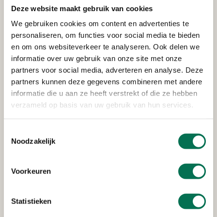
Deze website maakt gebruik van cookies
Verleend
We gebruiken cookies om content en advertenties te
personaliseren, om functies voor social media te bieden
Rijkswaterstaat Corporate
en om ons websiteverkeer te analyseren. Ook delen we
Dienst
informatie over uw gebruik van onze site met onze
partners voor social media, adverteren en analyse. Deze
Van Leeuwenhoekweg 20, 3316 AV Dordrecht
partners kunnen deze gegevens combineren met andere
informatie die u aan ze heeft verstrekt of die ze hebben
verzameld op basis van uw gebruik van hun services.
Verleend
Toestemmingsselectie
Stedin Netbeheer B.V.
Noodzakelijk
Oudendijk 13-15, 3318 AG Dordrecht
Voorkeuren
Verleend
Statistieken
Heerenlanden Vastgoed B.V.