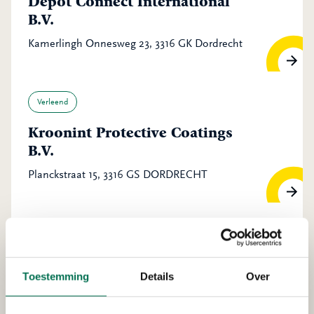
Depot Connect International
B.V.
Kamerlingh Onnesweg 23, 3316 GK Dordrecht
Verleend
Kroonint Protective Coatings
B.V.
Planckstraat 15, 3316 GS DORDRECHT
Verleend
Bas Kooy Transport B.V.
Toestemming
Details
Over
Pieter Hoebeeweg 46, 3316 BT Dordrecht