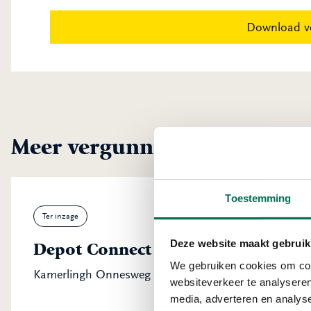
Download v
Meer vergunningen uit Dord
Toestemming
Ter inzage
Deze website maakt gebruik
Depot Connect International B.V.
We gebruiken cookies om cont
Kamerlingh Onnesweg 23, 3316 GK Dordrecht
websiteverkeer te analyseren
media, adverteren en analys