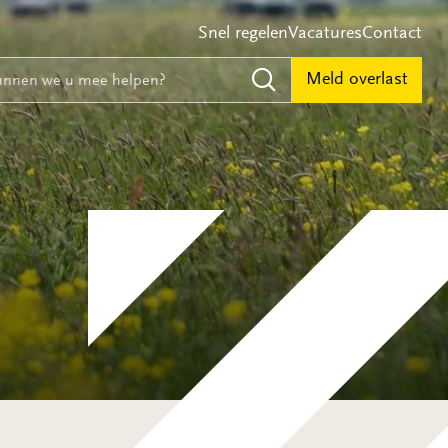
Snel regelen
Vacatures
Contact
e
nnen we u mee helpen?
Meld overlast
Zoeken