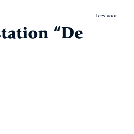
Lees voor
station “De