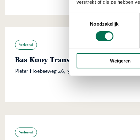
verstrekt of die ze hebben v
Toestemmingsselectie
Noodzakelijk
Verleend
Bas Kooy Transport B.V.
Weigeren
Pieter Hoebeeweg 46, 3316 BT Dordrecht
Verleend