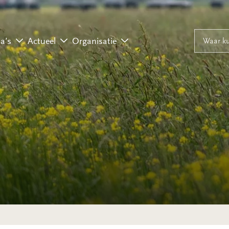
Naar inhoud
Naar navigati
Waar ku
a’s
Actueel
Organisatie