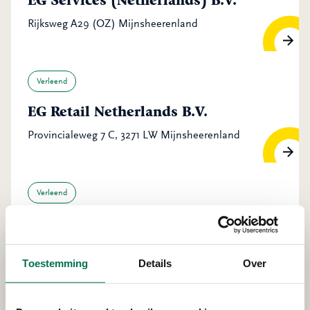
EG Services (Netherlands) B.V.
Rijksweg A29 (OZ) Mijnsheerenland
Verleend
EG Retail Netherlands B.V.
Provincialeweg 7 C, 3271 LW Mijnsheerenland
Verleend
KZG beheer B.V.
Simon Stevinstraat 12, 3291 CA Strijen
Toestemming
Details
Over
Verleend