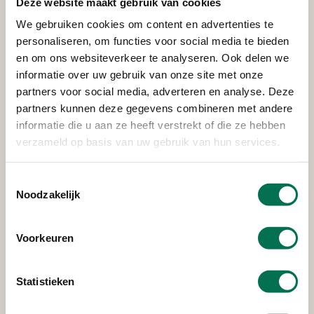
Deze website maakt gebruik van cookies
FrieslandCampina Nederland
We gebruiken cookies om content en advertenties te
B.V.
personaliseren, om functies voor social media te bieden
en om ons websiteverkeer te analyseren. Ook delen we
Lageweg 4, 3299 AL Maasdam
informatie over uw gebruik van onze site met onze
partners voor social media, adverteren en analyse. Deze
partners kunnen deze gegevens combineren met andere
informatie die u aan ze heeft verstrekt of die ze hebben
Verleend
verzameld op basis van uw gebruik van hun services.
P.W. en A.P. Van den Hoek
Westdijk 50, 3274 KG Heinenoord
Toestemmingsselectie
Noodzakelijk
Voorkeuren
Verleend
FrieslandCampina Nederland
Statistieken
B.V.
Lageweg 4, 3299 AL Maasdam