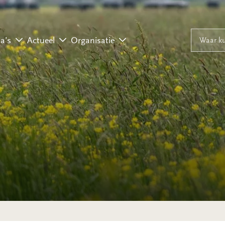
Naar inhoud
Naar navigati
Waar ku
a’s
Actueel
Organisatie