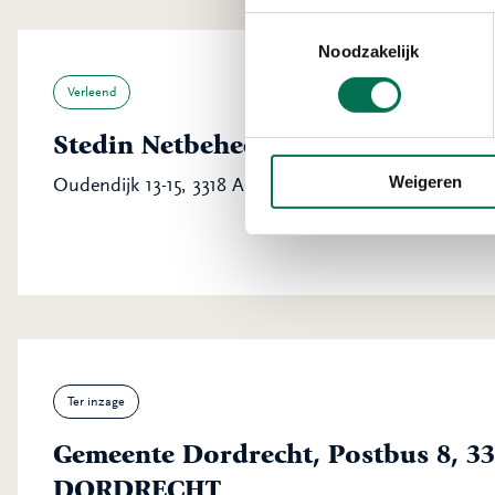
Toestemmingsselectie
Noodzakelijk
Verleend
Stedin Netbeheer B.V.
Weigeren
Oudendijk 13-15, 3318 AG Dordrecht
Ter inzage
Gemeente Dordrecht, Postbus 8, 3
DORDRECHT