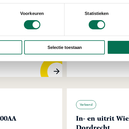
Voorkeuren
Statistieken
Verleend
Heerenlanden Va
Selectie toestaan
Kerkeplaat 8, 3313 LC D
Verleend
300AA
In- en uitrit Wi
Dordrecht