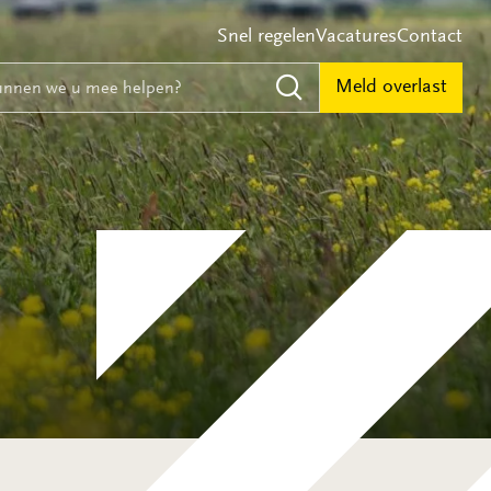
Snel regelen
Vacatures
Contact
e
nnen we u mee helpen?
Meld overlast
Zoeken