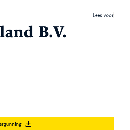
Lees voor
land B.V.
ergunning