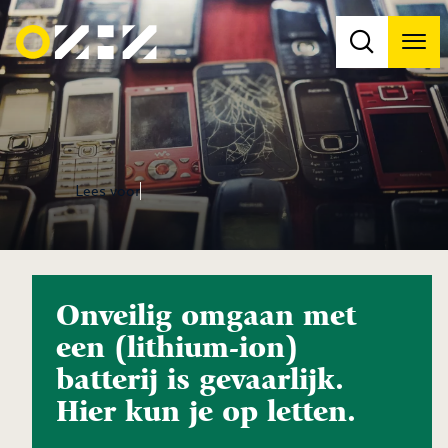
Men
Na
Na
Lees voor
Onveilig omgaan met
een (lithium-ion)
batterij is gevaarlijk.
Hier kun je op letten.