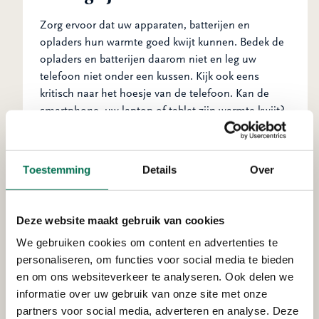
Zorg ervoor dat uw apparaten, batterijen en
opladers hun warmte goed kwijt kunnen. Bedek de
opladers en batterijen daarom niet en leg uw
telefoon niet onder een kussen. Kijk ook eens
kritisch naar het hoesje van de telefoon. Kan de
smartphone, uw laptop of tablet zijn warmte kwijt?
Het juist opladen van de batterijen kan al veel
problemen voorkomen. Met deze
tips van
Brandweer Nederland
weet u waar u op moet letten
Toestemming
Details
Over
bij het veilig opladen van batterijen.
Deze website maakt gebruik van cookies
We gebruiken cookies om content en advertenties te
personaliseren, om functies voor social media te bieden
en om ons websiteverkeer te analyseren. Ook delen we
informatie over uw gebruik van onze site met onze
partners voor social media, adverteren en analyse. Deze