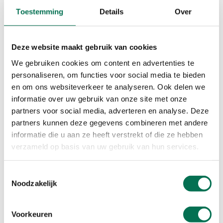
Stuur ons een bericht
Toestemming
Details
Over
Volg ons
Deze website maakt gebruik van cookies
LinkedIn
Instagram
We gebruiken cookies om content en advertenties te
personaliseren, om functies voor social media te bieden
en om ons websiteverkeer te analyseren. Ook delen we
informatie over uw gebruik van onze site met onze
Overlast melden?
partners voor social media, adverteren en analyse. Deze
Last van geur of geluid van bedrijven? Bel ons, dit kan 24/7.
partners kunnen deze gegevens combineren met andere
informatie die u aan ze heeft verstrekt of die ze hebben
0888 - 333 555
verzameld op basis van uw gebruik van hun services.
Meld overlast
Toestemmingsselectie
Noodzakelijk
Adres
Voorkeuren