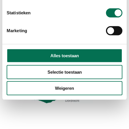
Johan de Wittstraat 140
3311 KJ Dordrecht
Statistieken
Route met Google Maps
Marketing
Werkgebied
Alles toestaan
Selectie toestaan
Weigeren
Hoeksche Waard
Zwijndrecht
Hendrik-Ido-Ambacht
Alblasserdam