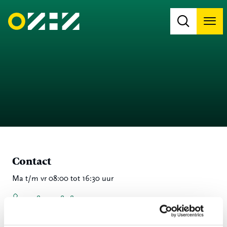
Men
Na
Na
Contact
Ma t/m vr 08:00 tot 16:30 uur
078 - 770 85 85