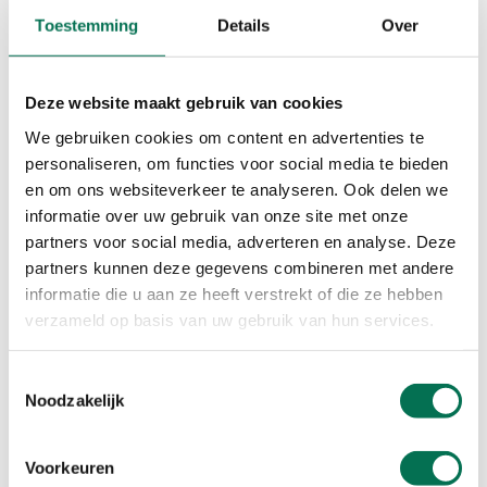
Stuur ons een bericht
Toestemming
Details
Over
Volg ons
Deze website maakt gebruik van cookies
LinkedIn
Instagram
We gebruiken cookies om content en advertenties te
personaliseren, om functies voor social media te bieden
en om ons websiteverkeer te analyseren. Ook delen we
informatie over uw gebruik van onze site met onze
Overlast melden?
partners voor social media, adverteren en analyse. Deze
Last van geur of geluid van bedrijven? Bel ons, dit kan 24/7.
partners kunnen deze gegevens combineren met andere
informatie die u aan ze heeft verstrekt of die ze hebben
0888 - 333 555
verzameld op basis van uw gebruik van hun services.
Meld overlast
Toestemmingsselectie
Noodzakelijk
Adres
Voorkeuren