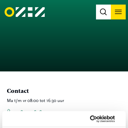
Men
Na
Na
Contact
Ma t/m vr 08:00 tot 16:30 uur
078 - 770 85 85