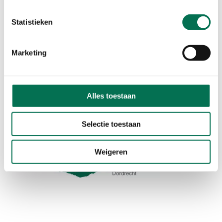
Johan de Wittstraat 140
3311 KJ Dordrecht
Statistieken
Route met Google Maps
Marketing
Werkgebied
Alles toestaan
Selectie toestaan
Weigeren
Hoeksche Waard
Zwijndrecht
Hendrik-Ido-Ambacht
Alblasserdam