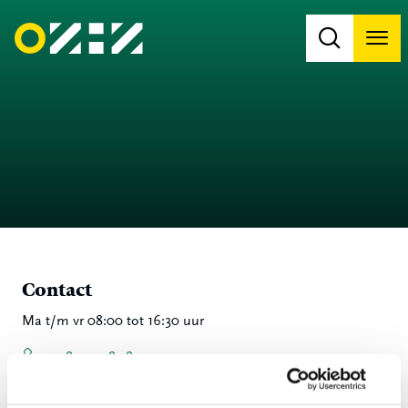
Men
Na
Na
Contact
Ma t/m vr 08:00 tot 16:30 uur
078 - 770 85 85