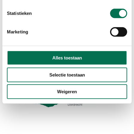
Johan de Wittstraat 140
3311 KJ Dordrecht
Statistieken
Route met Google Maps
Marketing
Werkgebied
Alles toestaan
Selectie toestaan
Weigeren
Hoeksche Waard
Zwijndrecht
Hendrik-Ido-Ambacht
Alblasserdam