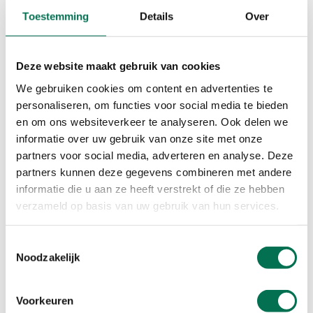
Stuur ons een bericht
Toestemming
Details
Over
Volg ons
Deze website maakt gebruik van cookies
LinkedIn
Instagram
We gebruiken cookies om content en advertenties te
personaliseren, om functies voor social media te bieden
en om ons websiteverkeer te analyseren. Ook delen we
informatie over uw gebruik van onze site met onze
Overlast melden?
partners voor social media, adverteren en analyse. Deze
Last van geur of geluid van bedrijven? Bel ons, dit kan 24/7.
partners kunnen deze gegevens combineren met andere
informatie die u aan ze heeft verstrekt of die ze hebben
0888 - 333 555
verzameld op basis van uw gebruik van hun services.
Meld overlast
Toestemmingsselectie
Noodzakelijk
Adres
Voorkeuren