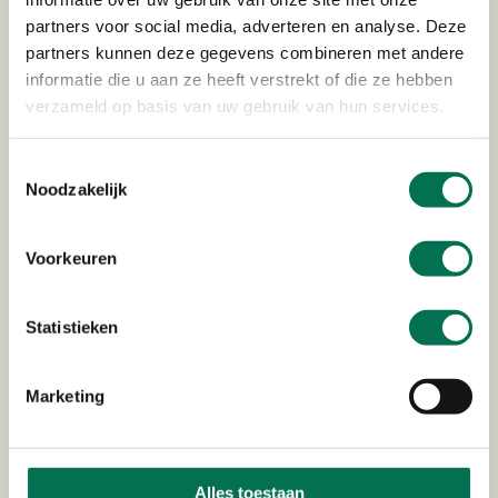
Voeg eventueel bijlage(s) toe
partners voor social media, adverteren en analyse. Deze
partners kunnen deze gegevens combineren met andere
Max. bestandsgrootte: 100 MB.
informatie die u aan ze heeft verstrekt of die ze hebben
verzameld op basis van uw gebruik van hun services.
Denk bijvoorbeeld aan een plattegrond van de woning
of informatie over de parkeersituatie.
Toestemmingsselectie
Noodzakelijk
Wat zijn uw gegevens?
Deze gegevens hebben we nodig voor de behandeling
Voorkeuren
van de aanvraag.
Naam
*
Statistieken
Marketing
Voornaam
Alles toestaan