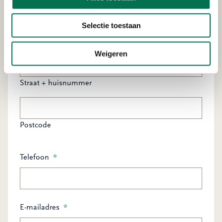
Achternaam
Bent u ondernemer? Vul dan uw bedrijfsnaam in.
Selectie toestaan
Adres
*
Weigeren
Straat + huisnummer
Postcode
Telefoon
*
E-mailadres
*